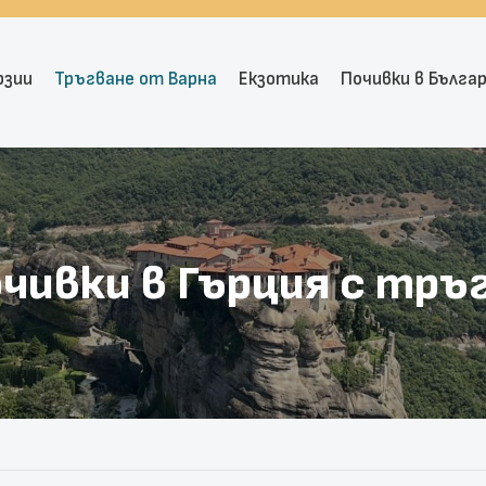
рзии
Тръгване от Варна
Екзотика
Почивки в Бълга
очивки в Гърция с тръ