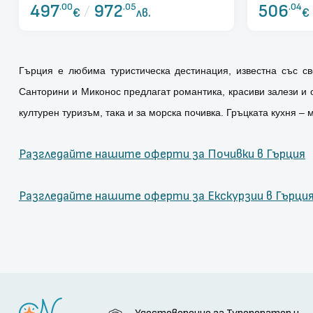
497
.00
/
972
.05
506
.04
€
лв.
€
Гърция е любима туристическа дестинация, известна със св
Санторини и Миконос предлагат романтика, красиви залези и о
културен туризъм, така и за морска почивка. Гръцката кухня –
Разгледайте нашите оферти за Почивки в Гърция
Разгледайте нашите оферти за Екскурзии в Гърци