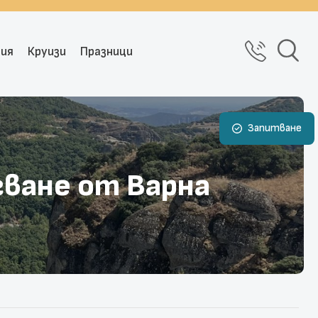
рия
Круизи
Празници
Запитване
гване от Варна