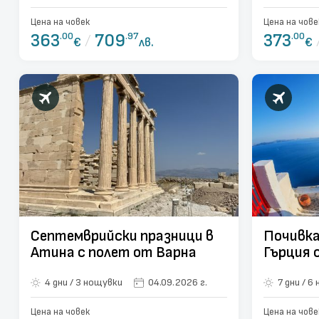
Цена на човек
Цена на чове
363
.00
/
709
.97
373
.00
€
лв.
€
Септемврийски празници в
Почивка
Атина с полет от Варна
Гърция 
нощувк
4 дни / 3 нощувки
04.09.2026 г.
7 дн
Цена на човек
Цена на чове