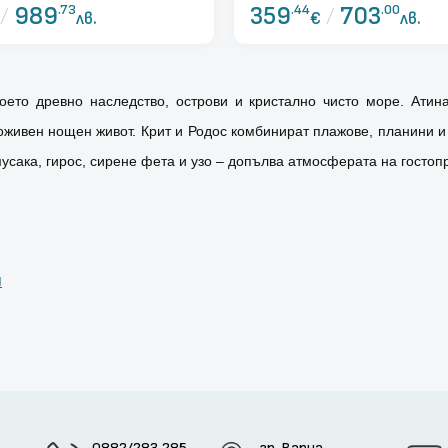
/
989
.73
359
.44
/
703
.00
лв.
€
лв.
оето древно наследство, острови и кристално чисто море. Атина
живен нощен живот. Крит и Родос комбинират плажове, планини и 
 мусака, гирос, сирене фета и узо – допълва атмосферата на гостоп
я