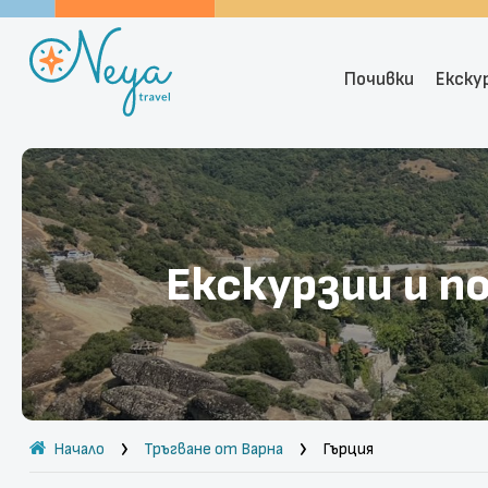
Почивки
Екску
Екскурзии и п
Начало
Тръгване от Варна
Гърция