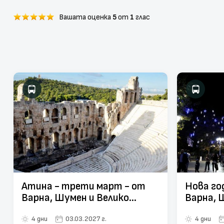
Вашата оценка
5
от
1
глас
Атина - трети март - от
Нова го
Варна, Шумен и Велико
Варна, 
Търново
Търнов
4 дни
03.03.2027 г.
4 дни