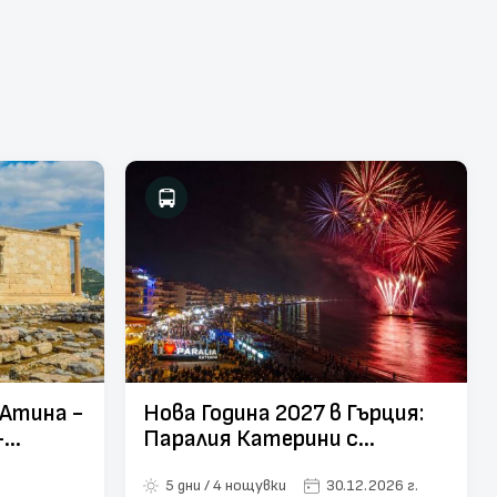
 Атина -
Нова Година 2027 в Гърция:
-
Паралия Катерини с
т Варна,
посещение на КАВАЛА –
5 дни / 4 нощувки
30.12.2026 г.
МЕТЕОРА – СОЛУН с автобус