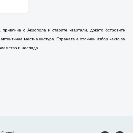
 привлича с Акропола и старите квартали, докато островите
автентична местна култура. Страната е отличен избор както за
риемство и наслада.