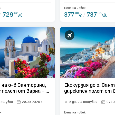
к
Цена на човек
/
729
.52
377
.00
/
737
.35
лв.
€
лв.
 на о-в Санторини,
Екскурзия до о. Сант
с полет от Варна - 6
директен полет от 
и
и / 6 нощувки
28.09.2026 г.
5 дни / 4 нощувки
07.10
к
Цена на човек