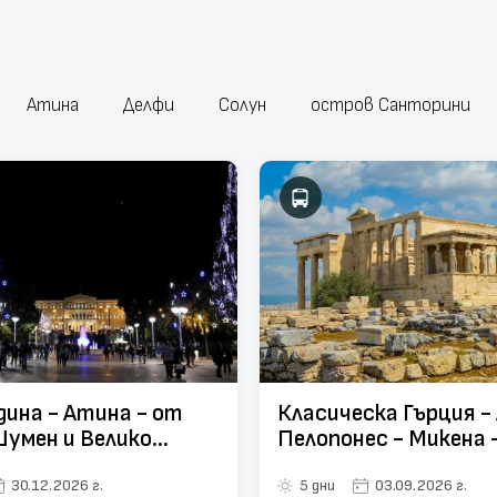
Атина
Делфи
Солун
остров Санторини
дина - Атина - от
Класическа Гърция -
Шумен и Велико
Пелопонес - Микена 
о
Олимпия - Делфи - о
30.12.2026 г.
5 дни
03.09.2026 г.
Шумен и В.Търново