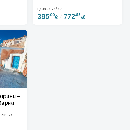
от Варна
Цена на човек
395
.00
/
772
.55
€
лв.
орини -
Варна
.2026 г.