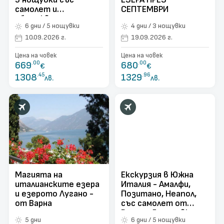
самолет и
СЕПТЕМВРИ
обслужване на
6 дни / 5 нощувки
4 дни / 3 нощувки
български език! С
директен полет от
10.09.2026 г.
19.09.2026 г.
ВАРНА!
Цена на човек
Цена на човек
669
.00
680
.00
€
€
1308
.45
1329
.96
лв.
лв.
Магията на
Екскурзия в Южна
италианските езера
Италия - Амалфи,
и езерото Лугано -
Позитано, Неапол,
от Варна
със самолет от
Варна - 5 нощувки
5 дни
6 дни / 5 нощувки