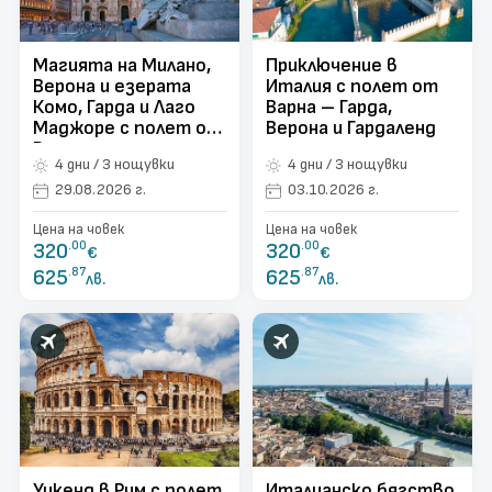
поверителност
Контакти
Магията на Милано,
Приключение в
Верона и езерата
Италия с полет от
Запитване
Комо, Гарда и Лаго
Варна – Гарда,
Маджоре с полет от
Верона и Гардаленд
Варна
4 дни / 3 нощувки
4 дни / 3 нощувки
29.08.2026 г.
03.10.2026 г.
Цена на човек
Цена на човек
320
.00
320
.00
€
€
625
.87
625
.87
лв.
лв.
Уикенд в Рим с полет
Италианско бягство