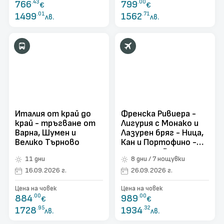
766
.43
799
.00
€
€
1499
.01
1562
.71
лв.
лв.
Италия от край до
Френска Ривиера -
край - тръгване от
Лигурия с Монако и
Варна, Шумен и
Лазурен бряг - Ница,
Велико Търново
Кан и Портофино -
полет от Варна
11 дни
8 дни / 7 нощувки
16.09.2026 г.
26.09.2026 г.
Цена на човек
Цена на човек
884
.00
989
.00
€
€
1728
.95
1934
.32
лв.
лв.