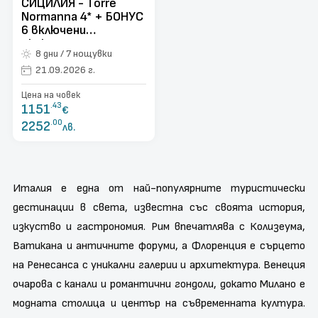
СИЦИЛИЯ - Torre
Normanna 4* + БОНУС
6 включени
екскурзии - полет
8 дни / 7 нощувки
от Варна
21.09.2026 г.
Цена на човек
1151
.43
€
2252
.00
лв.
Италия е една от най-популярните туристически
дестинации в света, известна със своята история,
изкуство и гастрономия. Рим впечатлява с Колизеума,
Ватикана и античните форуми, а Флоренция е сърцето
на Ренесанса с уникални галерии и архитектура. Венеция
очарова с канали и романтични гондоли, докато Милано е
модната столица и център на съвременната култура.