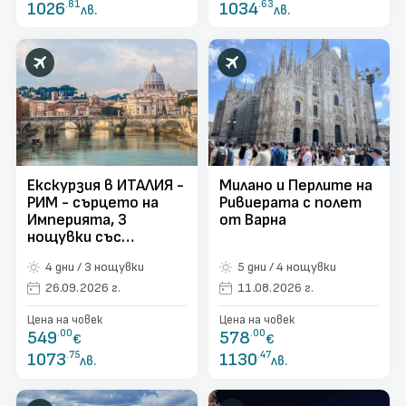
1026
.81
1034
.63
лв.
лв.
Екскурзия в ИТАЛИЯ -
Милано и Перлите на
РИМ - сърцето на
Ривиерата с полет
Империята, 3
от Варна
нощувки със
самолет и
4 дни / 3 нощувки
5 дни / 4 нощувки
обслужване на
български език! С
26.09.2026 г.
11.08.2026 г.
директен полет от
Цена на човек
Цена на човек
ВАРНА!
549
.00
578
.00
€
€
1073
.75
1130
.47
лв.
лв.