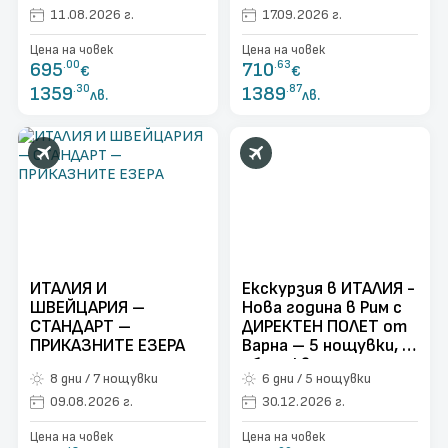
11.08.2026 г.
17.09.2026 г.
Цена на човек
Цена на човек
695
.00
710
.63
€
€
1359
.30
1389
.87
лв.
лв.
ИТАЛИЯ И
Екскурзия в ИТАЛИЯ -
ШВЕЙЦАРИЯ –
Нова година в Рим с
СТАНДАРТ –
ДИРЕКТЕН ПОЛЕТ от
ПРИКАЗНИТЕ ЕЗЕРА
Варна – 5 нощувки, с
обслужване на
8 дни / 7 нощувки
6 дни / 5 нощувки
български език!
09.08.2026 г.
30.12.2026 г.
Цена на човек
Цена на човек