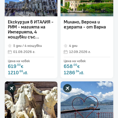
Екскурзия в ИТАЛИЯ -
Милано, Верона и
РИМ - магията на
езерата - от Варна
Империята, 4
нощувки със
самолет и
5 дни / 4 нощувки
4 дни
обслужване на
български език! С
01.09.2026 г.
12.09.2026 г.
директен полет от
Цена на човек
Цена на човек
ВАРНА!
619
.00
658
.00
€
€
1210
.66
1286
.94
лв.
лв.