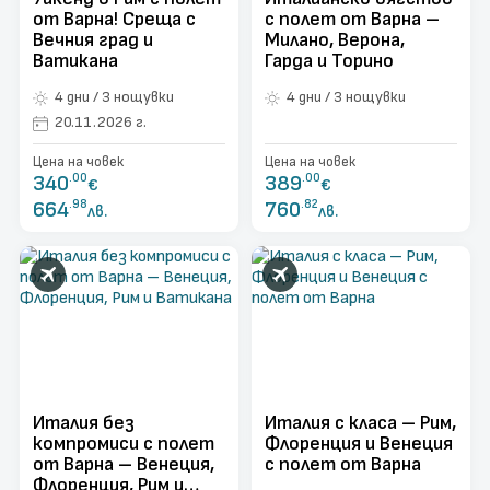
от Варна! Среща с
с полет от Варна –
Вечния град и
Милано, Верона,
Ватикана
Гарда и Торино
4 дни / 3 нощувки
4 дни / 3 нощувки
20.11.2026 г.
Цена на човек
Цена на човек
340
.00
389
.00
€
€
664
.98
760
.82
лв.
лв.
Италия без
Италия с класа – Рим,
компромиси с полет
Флоренция и Венеция
от Варна – Венеция,
с полет от Варна
Флоренция, Рим и