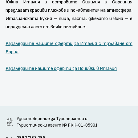
Южна Италия и островите Сицилия и Сардиния
предлагат красиви плажове и по-автентична атмосфера.
Италианската кухня – пица, паста, джелато и вина – е
неразделна част от всяко пътуване.
Разгледайте нашите оферти за Италия с тръгване от
Варна
Разгледайте нашите оферти за Почивки в Италия
Удостоверение за Туроператор и
Туристически агент
№ РКК-01-05991
0882/283 285