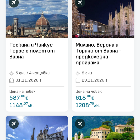
Тоскана и Чинкуе
Милано, Верона и
Терре с полет от
Торино от Варна -
Варна
предколедна
програма
5 дни / 4 нощувки
5 дни
01.11.2026 г.
29.11.2026 г.
Цена на човек
Цена на човек
587
.00
618
.00
€
€
1148
.07
1208
.70
лв.
лв.