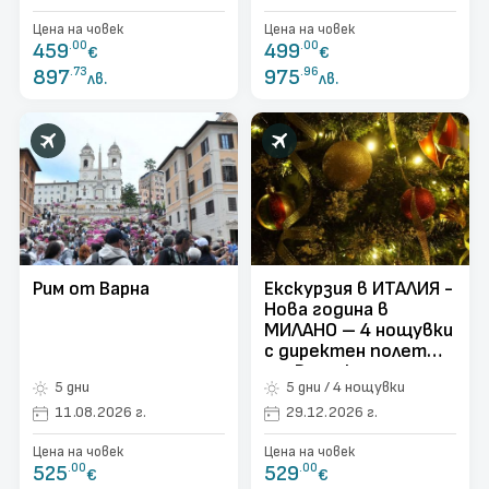
директен полет от
Цена на човек
Цена на човек
Варна
459
.00
499
.00
€
€
897
.73
975
.96
лв.
лв.
Рим от Варна
Екскурзия в ИТАЛИЯ -
Нова година в
МИЛАНО – 4 нощувки
с директен полет
от Варна!
5 дни
5 дни / 4 нощувки
11.08.2026 г.
29.12.2026 г.
Цена на човек
Цена на човек
525
.00
529
.00
€
€