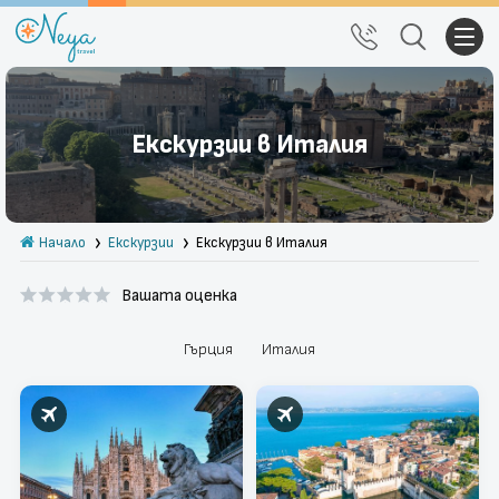
Почивки
Екскурзии в Италия
Екскурзии
Тръгване от Варна
Начало
Екскурзии
Екскурзии в Италия
Екзотика
Вашата оценка
Почивки в България
Круизи
Гърция
Италия
Празници
За нас
Правила за сайта
Политика за
Блог