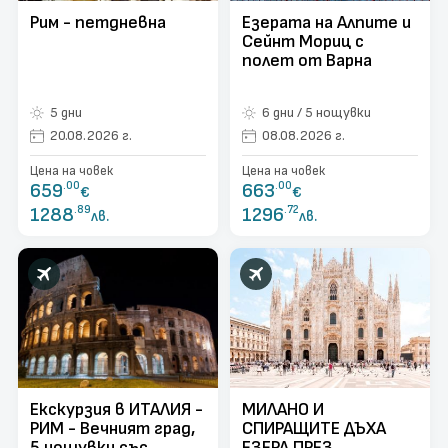
Рим - петдневна
Езерата на Алпите и
Сейнт Мориц с
полет от Варна
5 дни
6 дни / 5 нощувки
20.08.2026 г.
08.08.2026 г.
Цена на човек
Цена на човек
659
.00
663
.00
€
€
1288
.89
1296
.72
лв.
лв.
Екскурзия в ИТАЛИЯ -
МИЛАНО И
РИМ - Вечният град,
СПИРАЩИТЕ ДЪХА
5 нощувки със
ЕЗЕРА ПРЕЗ