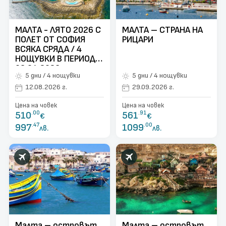
поверителност
Контакти
МАЛТА - ЛЯТО 2026 С
МАЛТА – СТРАНА НА
ПОЛЕТ ОТ СОФИЯ
РИЦАРИ
Запитване
ВСЯКА СРЯДА / 4
НОЩУВКИ В ПЕРИОД:
08.04.2026 -
5 дни / 4 нощувки
5 дни / 4 нощувки
14.10.2026
12.08.2026 г.
29.09.2026 г.
Цена на човек
Цена на човек
510
.00
561
.91
€
€
997
.47
1099
.00
лв.
лв.
Малта – островът
Малта – островът