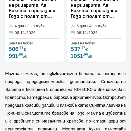
на рицарите, Ла
на рицарите, Ла
Валета и приказния
Валета и приказния
Гозо с полет от
Гозо с полет от
Варна с 3 нощувки
София с 4 нощувки
4 дни / 3 нощувки
5 дни / 4 нощувки
05.11.2026 г.
08.11.2026 г.
Цена на човек
Цена на човек
506
.69
537
.37
€
€
991
.00
1051
.00
лв.
лв.
Малта е малка, но изключително богата на история и
природа средиземноморска дестинация. Столицата
Валета е включена в списъка на ЮНЕСКО и впечатлява с
крепости, катедрали и барокова архитектура. Островът
предлага красиви заливи и плажове като Синята лагуна на
Комино и скалистите брегове на Гозо. Малта е известна
и с древните си мегалитни храмове, по-стари дори от
египетските пирамиди. Местната кухня съчетава