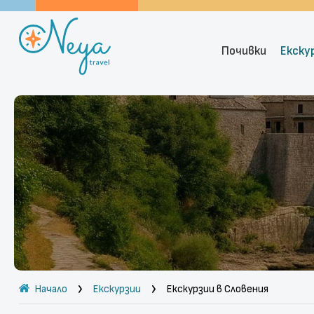
Почивки
Екску
Начало
Екскурзии
Екскурзии в Словения