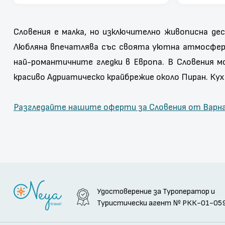
Словения е малка, но изключително живописна де
Любляна впечатлява със своята уютна атмосфера,
най-романтичните гледки в Европа. В Словения 
красиво Адриатическо крайбрежие около Пиран. Кухн
Разгледайте нашите оферти за Словения от Варн
Удостоверение за Туроператор и
Туристически агент
№ РКК-01-05