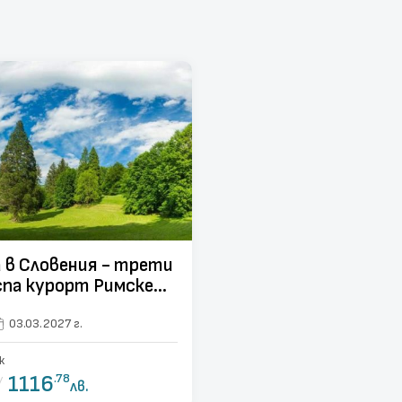
Словения - трети
спа курорт Римске
 от Варна, Шумен и
03.03.2027 г.
Търново
к
/
1116
.78
лв.