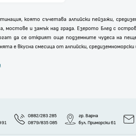
стинация, която съчетава алпийски пейзажи, средиз
 мостове и замък над града. Езерото Блед с остро
могат да се открият още подземните чудеса на пе
ята е вкусна смесица от алпийски, средиземноморски и
а
0882/283 285
гр. Варна
991
0879/835 085
бул. Приморски 61