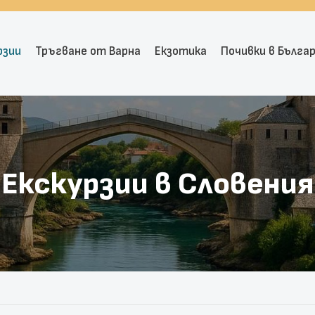
рзии
Тръгване от Варна
Екзотика
Почивки в Бълга
Екскурзии в Словения