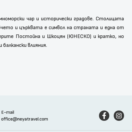
емноморски чар и исторически градове. Столицата
вчето и църквата е символ на страната и една от
щерите Постойна и Шкоцян (ЮНЕСКО) и кратко, но
 балкански влияния.
E-mail
office@neyatravel.com