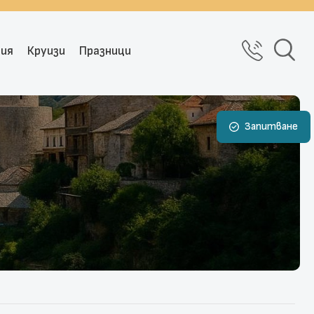
рия
Круизи
Празници
Запитване