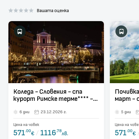
Вашата оценка
Коледа - Словения - спа
Почивка в 
курорт Римске терме**** -
март - 
от Варна, Шумен и Велико
терме -
6 дни
23.12.2026 г.
5 дни
Търново
Велико 
Цена на човек
Цена на чове
571
.00
/
1116
.78
571
.00
€
лв.
€