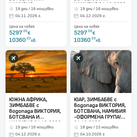
НАМИБИЯ -
НАМИБИЯ 04.12.2026
19 дни / 16 нощувки
19 дни / 16 нощувки
ОФОРМЕНА ГРУПА -
04.11.2026
04.11.2026 г.
04.12.2026 г.
Цена на човек
Цена на човек
5297
.00
5297
.00
€
€
10360
.03
10360
.03
лв.
лв.
ЮЖНА АФРИКА,
ЮАР, ЗИМБАБВЕ с
ЗИМБАБВЕ с
водопада ВИКТОРИЯ,
водопада ВИКТОРИЯ,
БОТСВАНА, НАМИБИЯ
БОТСВАНА И
-ОФОРМЕНА ГРУПА!
НАМИБИЯ 04.12.2026
04.10.2026
19 дни / 16 нощувки
18 дни / 15 нощувки
04.12.2026 г.
04.10.2026 г.