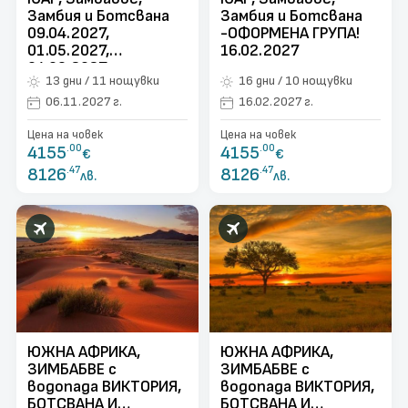
Замбия и Ботсвана
Замбия и Ботсвана
09.04.2027,
-ОФОРМЕНА ГРУПА!
01.05.2027,
16.02.2027
04.09.2027,
13 дни / 11 нощувки
16 дни / 10 нощувки
09.10.2027,
06.11.2027
06.11.2027 г.
16.02.2027 г.
Цена на човек
Цена на човек
4155
.00
4155
.00
€
€
8126
.47
8126
.47
лв.
лв.
ЮЖНА АФРИКА,
ЮЖНА АФРИКА,
ЗИМБАБВЕ с
ЗИМБАБВЕ с
водопада ВИКТОРИЯ,
водопада ВИКТОРИЯ,
БОТСВАНА И
БОТСВАНА И