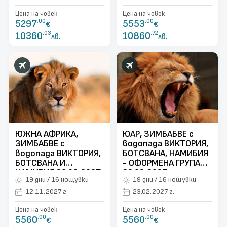
Цена на човек
Цена на човек
5297
.00
5553
.00
€
€
10360
.03
10860
.72
лв.
лв.
ЮЖНА АФРИКА,
ЮАР, ЗИМБАБВЕ с
ЗИМБАБВЕ с
водопада ВИКТОРИЯ,
водопада ВИКТОРИЯ,
БОТСВАНА, НАМИБИЯ
БОТСВАНА И
- ОФОРМЕНА ГРУПА
НАМИБИЯ 26.02.2027,
23.02.2027
19 дни / 16 нощувки
19 дни / 16 нощувки
29.04.2027,
17.09.2027,
12.11.2027 г.
23.02.2027 г.
15.10.2027,
Цена на човек
Цена на човек
12.11.2027
5560
.00
5560
.00
€
€