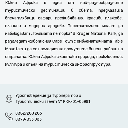
Южна Африка е една от най-разнообразните
туристически дестинации в света, предлагаща
впечатляващи сафари преживявания, красиви плажове,
планини и модерни градове. Посетителите могат да
наблюдават „Голямата петорка“ в
Kruger National Park
, да
разгледат живописния
Cape Town
с емблематичната
Table
Mountain
и да се насладят на прочутите винени райони на
страната. Южна Африка съчетава природа, приключения,
култура и отлична туристическа инфраструктура.
Удостоверение за Туроператор и
Туристически агент
№ РКК-01-05991
0882/283 285
0879/835 085