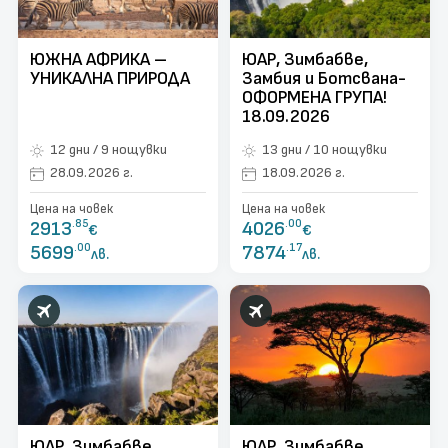
поверителност
Контакти
ЮЖНА АФРИКА –
ЮАР, Зимбабве,
УНИКАЛНА ПРИРОДА
Замбия и Ботсвана-
Запитване
ОФОРМЕНА ГРУПА!
18.09.2026
12 дни / 9 нощувки
13 дни / 10 нощувки
28.09.2026 г.
18.09.2026 г.
Цена на човек
Цена на човек
2913
.85
4026
.00
€
€
5699
.00
7874
.17
лв.
лв.
ЮАР, Зимбабве,
ЮАР, Зимбабве,