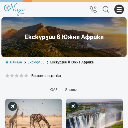
Почивки
Екскурзии в Южна Африка
Екскурзии
Тръгване от Варна
Начало
Екскурзии
Екскурзии в Южна Африка
Екзотика
Вашата оценка
Почивки в България
Круизи
ЮАР
Япония
Празници
За нас
Правила за сайта
Политика за
Блог