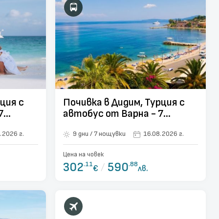
ция с
Почивка в Дидим, Турция с
7
автобус от Варна - 7
нощувки
.2026 г.
9 дни / 7 нощувки
16.08.2026 г.
Цена на човек
302
.11
/
590
.88
€
лв.