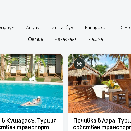
Бодрум
Дидим
Истанбул
Кападокия
Кеме
Фетие
Чанаккале
Чешме
 в Кушадасъ, Турция
Почивка в Лара, Тур
бствен транспорт
собствен транспор