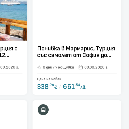
урция с
Почивка в Мармарис, Турция
12
със самолет от София до
Бодрум - 7 нощувки
.08.2026 г.
8 дни / 7 нощувки
08.08.2026 г.
Цена на човек
338
.24
/
661
.54
€
лв.