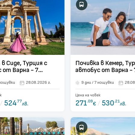
 в Сиде, Турция с
Почивка в Кемер, Тур
 от Варна - 7
автобус от Варна - 
и
нощувки
ни / 7 нощувки
28.08.2026 г.
9 дни / 7 нощувки
28.08
к
Цена на човек
/
524
.77
271
.09
/
530
.21
лв.
€
лв.