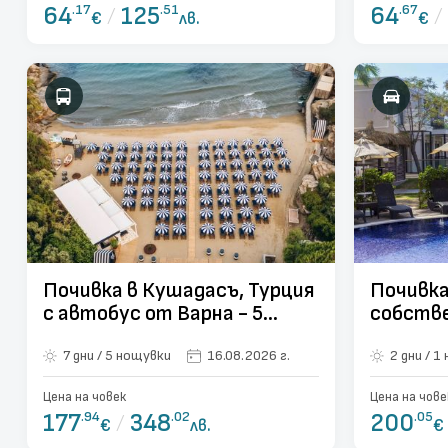
64
.17
/
125
.51
64
.67
/
€
лв.
€
Почивка в Кушадасъ, Турция
Почивка
с автобус от Варна - 5
собств
нощувки
7 дни / 5 нощувки
16.08.2026 г.
2 д
Цена на човек
Цена на чове
177
.94
/
348
.02
200
.05
€
лв.
€