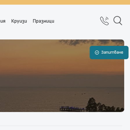
рия
Круизи
Празници
Запитване