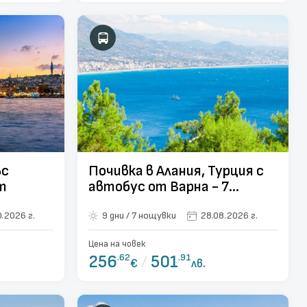
ъс
Почивка в Алания, Турция с
т
автобус от Варна - 7
нощувки
.2026 г.
9 дни / 7 нощувки
28.08.2026 г.
Цена на човек
256
.62
/
501
.91
€
лв.