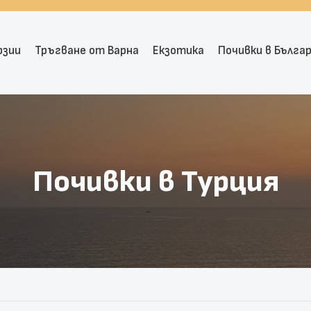
рзии
Тръгване от Варна
Екзотика
Почивки в Бълга
Почивки в Турция