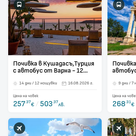
Почивка в Кушадасъ,Турция
Почивка
с автобус от Варна - 12
автобус
нощувки
нощувк
14 дни / 12 нощувки
16.08.2026 г.
9 д
Цена на човек
Цена на чове
257
.37
/
503
.37
268
.31
€
лв.
€