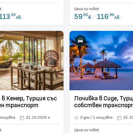
к
Цена на човек
113
.30
59
.80
/
116
.96
лв.
€
лв.
 в Кемер, Турция със
Почивка в Сиде, Тур
ен транспорт
собствен транспор
ни / 1 нощувка
31.10.2026 г.
2 дни / 1 нощувка
31.10
к
Цена на човек