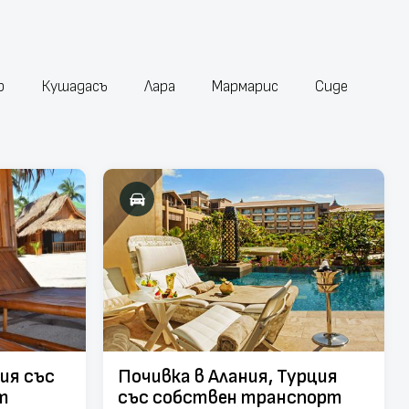
р
Кушадасъ
Лара
Мармарис
Сиде
ция със
Почивка в Алания, Турция
т
със собствен транспорт