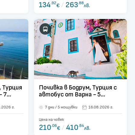
134
.92
/
263
.88
€
лв.
, Турция
Почивка в Бодрум, Турция с
- 7
автобус от Варна - 5
нощувки
.2026 г.
7 дни / 5 нощувки
16.08.2026 г.
Цена на човек
210
.06
/
410
.84
€
лв.