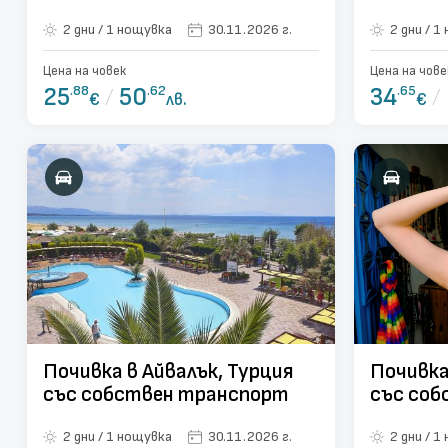
2 дни / 1 нощувка
30.11.2026 г.
2 д
Цена на човек
Цена на чове
25
.88
/
50
.62
34
.65
/
€
лв.
€
Почивка в Айвалък, Турция
Почивка
със собствен транспорт
със со
2 дни / 1 нощувка
30.11.2026 г.
2 д