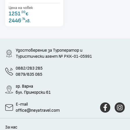
Цена на човек
1251
.00
€
2446
.74
лв.
Удостоверение за Туроператор и
Туристически агент
№ РКК-01-05991
0882/283 285
0879/835 085
гр. Варна
бул. Приморски 61
E-mail
office@neyatravel.com
За нас