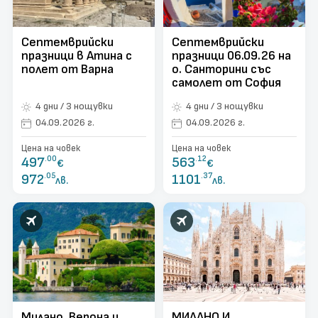
поверителност
Контакти
Септемврийски
Септемврийски
празници в Атина с
празници 06.09.26 на
Запитване
полет от Варна
о. Санторини със
самолет от София
4 дни / 3 нощувки
4 дни / 3 нощувки
04.09.2026 г.
04.09.2026 г.
Цена на човек
Цена на човек
497
.00
563
.12
€
€
972
.05
1101
.37
лв.
лв.
Милано, Верона и
МИЛАНО И