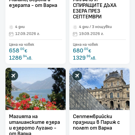
езерата - от Варна
СПИРАЩИТЕ ДЪХА
ЕЗЕРА ПРЕЗ
СЕПТЕМВРИ
4 дни
4 дни / 3 нощувки
12.09.2026 г.
19.09.2026 г.
Цена на човек
Цена на човек
658
.00
680
.00
€
€
1286
.94
1329
.96
лв.
лв.
Магията на
Септемврийски
италианските езера
празници в Париж с
и езерото Лугано -
полет от Варна
от Варна