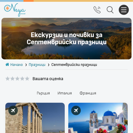
Почивки
Екскурзии и почивки за
Екскурзии
Септемврийски празници
Тръгване от Варна
Начало
Празници
Септемврийски празници
Екзотика
Вашата оценка
Почивки в България
Круизи
Гърция
Италия
Франция
Празници
За нас
Правила за сайта
Политика за
Блог