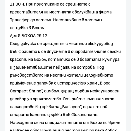
11:30 ч. При пристигане се срещнете с
представителя на местната обслужваща фирма.
Трансфер до хотела. Настаняване в хотела и
нощувка в Бохол.
Ден 5 БОХОЛ 26.12
След закуска се срещнете с местния екскурзовод
във фоайето и се впуснете в очарователните селски
красоти на Бохол, потапяйки се в богатата култура
и зашеметяващите пейзажи на острова. Под
ръководството на местни жители целодневното
приключение започва с историческия храм „Blood
Compact Shrine“, символизиращ първия международен
договор за приятелство. Открийте колониалното
наследство в църквата „Baclayon“, една от най-
старите каменни църкви във Филипините.
Насладете се на специалитетите от Бохол по време
на вкусен обяд в плаващия ресторант по река Лобок,