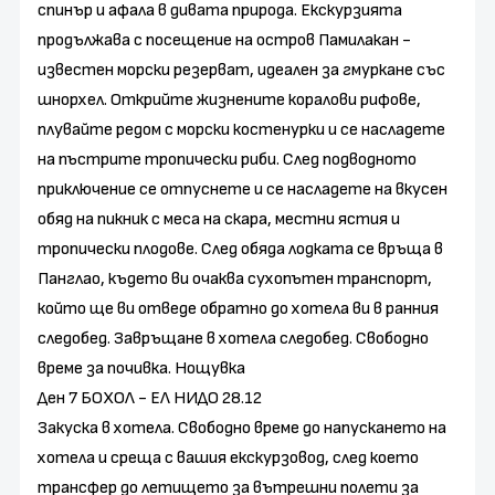
спинър и афала в дивата природа. Екскурзията
продължава с посещение на остров Памилакан -
известен морски резерват, идеален за гмуркане със
шнорхел. Открийте жизнените коралови рифове,
плувайте редом с морски костенурки и се насладете
на пъстрите тропически риби. След подводното
приключение се отпуснете и се насладете на вкусен
обяд на пикник с меса на скара, местни ястия и
тропически плодове. След обяда лодката се връща в
Панглао, където ви очаква сухопътен транспорт,
който ще ви отведе обратно до хотела ви в ранния
следобед. Завръщане в хотела следобед. Свободно
време за почивка. Нощувка
Ден 7 БОХОЛ - ЕЛ НИДО 28.12
Закуска в хотела. Свободно време до напускането на
хотела и среща с вашия екскурзовод, след което
трансфер до летището за вътрешни полети за