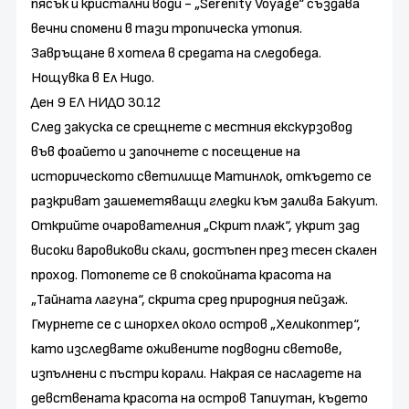
пясък и кристални води - „Serenity Voyage“ създава
вечни спомени в тази тропическа утопия.
Завръщане в хотела в средата на следобеда.
Нощувка в Ел Нидо.
Ден 9 ЕЛ НИДО 30.12
След закуска се срещнете с местния екскурзовод
във фоайето и започнете с посещение на
историческото светилище Матинлок, откъдето се
разкриват зашеметяващи гледки към залива Бакуит.
Открийте очарователния „Скрит плаж“, укрит зад
високи варовикови скали, достъпен през тесен скален
проход. Потопете се в спокойната красота на
„Тайната лагуна“, скрита сред природния пейзаж.
Гмурнете се с шнорхел около остров „Хеликоптер“,
като изследвате оживените подводни светове,
изпълнени с пъстри корали. Накрая се насладете на
девствената красота на остров Тапиутан, където