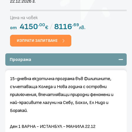
22.12.2026 г.
Цена на човек
4150
/
8116
.00
.69
€
лв.
от
ИЗПРАТИ ЗАПИТВАНЕ
Програма
15-дневна екзотична програма във Филипините,
съчетаваща Коледа и Нова година с островни
приключения, впечатляващи природни феномени и
най-красивите лагуни на Себу, Бохол, Ел Нидо и
Боракай.
Ден 1 ВАРНА - ИСТАНБУЛ - МАНИЛА 22.12