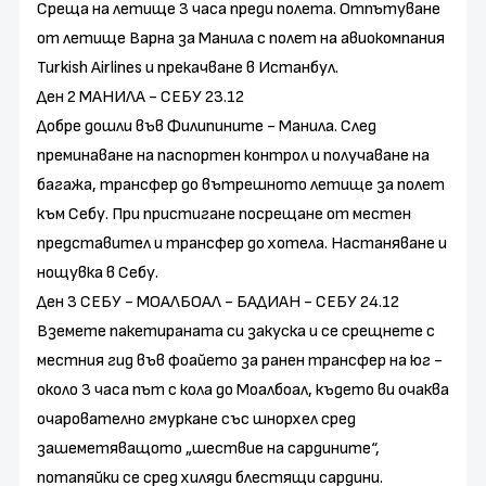
Среща на летище 3 часа преди полета. Отпътуване
от летище Варна за Манила с полет на авиокомпания
Turkish Airlines и прекачване в Истанбул.
Ден 2 МАНИЛА - СЕБУ 23.12
Добре дошли във Филипините - Манила. След
преминаване на паспортен контрол и получаване на
багажа, трансфер до вътрешното летище за полет
към Себу. При пристигане посрещане от местен
представител и трансфер до хотела. Настаняване и
нощувка в Себу.
Ден 3 СЕБУ - МОАЛБОАЛ - БАДИАН - СЕБУ 24.12
Вземете пакетираната си закуска и се срещнете с
местния гид във фоайето за ранен трансфер на юг -
около 3 часа път с кола до Моалбоал, където ви очаква
очарователно гмуркане със шнорхел сред
зашеметяващото „шествие на сардините“,
потапяйки се сред хиляди блестящи сардини.