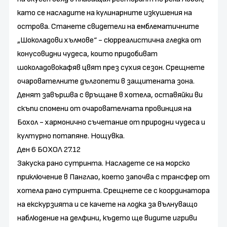
като се насладите на кулинарните изкушения на
острова. Станете свидетели на емблематичните
„Шоколадови хълмове“ - сюрреалистична гледка от
конусовидни чудеса, които придобиват
шоколадовокафяв цвят през сухия сезон. Срещнете
очарователните дългопети в защитената зона.
Денят завършва с връщане в хотела, оставяйки ви
скъпи спомени от очарователната провинция на
Бохол - хармонично съчетание от природни чудеса и
културно потапяне. Нощувка.
Ден 6 БОХОЛ 27.12
Закуска рано сутринта. Насладете се на морско
приключение в Панглао, което започва с трансфер от
хотела рано сутринта. Срещнете се с координатора
на екскурзията и се качете на лодка за вълнуващо
наблюдение на делфини, където ще видите игриви