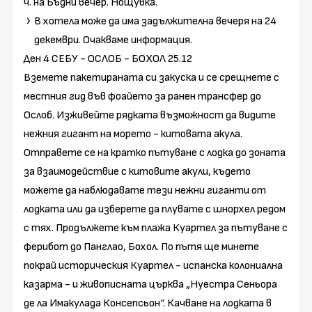
ч. на Бъдни вечер. Нощувка.
В хотела може да има задължителна вечеря на 24
декември. Очакваме информация.
Ден 4 СЕБУ - ОСЛОБ - БОХОЛ 25.12
Вземете пакетираната си закуска и се срещнете с
местния гид във фоайето за ранен трансфер до
Ослоб. Изживейте рядката възможност да видите
нежния гигант на морето - китовата акула.
Отправете се на кратко пътуване с лодка до зоната
за взаимодействие с китовите акули, където
можете да наблюдавате тези нежни гиганти от
лодката или да изберете да плувате с шнорхел редом
с тях. Продължете към плажа Куартел за пътуване с
ферибот до Панглао, Бохол. По пътя ще минете
покрай историческия Куартел - испанска колониална
казарма - и живописната църква „Нуестра Сеньора
де ла Имакулада Консепсьон“. Качване на лодката в