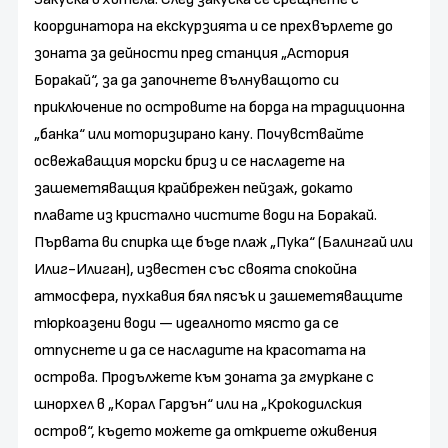
координатора на екскурзията и се прехвърлете до
зоната за дейности пред станция „Астория
Боракай“, за да започнете вълнуващото си
приключение по островите на борда на традиционна
„банка“ или моторизирано кану. Почувствайте
освежаващия морски бриз и се насладете на
зашеметяващия крайбрежен пейзаж, докато
плавате из кристално чистите води на Боракай.
Първата ви спирка ще бъде плаж „Пука“ (Балингай или
Илиг-Илиган), известен със своята спокойна
атмосфера, пухкавия бял пясък и зашеметяващите
тюркоазени води — идеалното място да се
отпуснете и да се насладите на красотата на
острова. Продължете към зоната за гмуркане с
шнорхел в „Корал Гардън“ или на „Крокодилския
остров“, където можете да откриете оживения