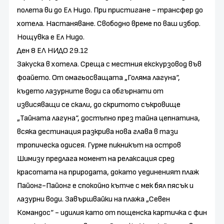
полета ви до Ел Нидо. При пристигане - трансфер до
хотела. Настаняване. Свободно време по ваш избор.
Нощувка е Ел Нидо.
Ден 8 ЕЛ НИДО 29.12
Закуска в хотела. Среща с местния екскурзовод във
фоайето. От омагьосващата „Голяма лагуна“,
където лазурните води са обгърнати от
извисяващи се скали, до скритото съкровище
„Тайната лагуна“, достъпно през тайна цепнатина,
всяка дестинация разкрива нова глава в тази
тропическа одисея. Гурме пикникът на остров
Шимизу предлага момент на релаксация сред
красотата на природата, докато уединеният плаж
Пайонг-Пайонг е спокойно кътче с мек бял пясък и
лазурни води. Завършвайки на плажа „Севен
Командос“ - идилия като от пощенска картичка с фин