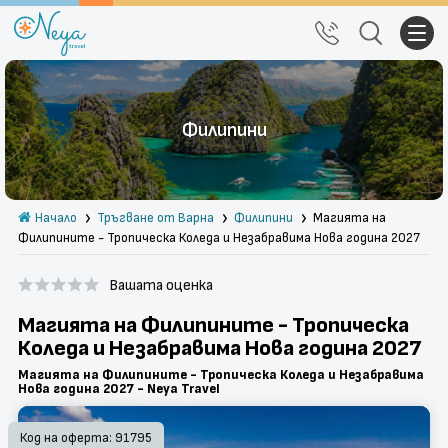
Почивки
Филипини
Екскурзии
Тръгване от Варна
Начало
Тръгване от Варна
Филипини
Магията на
Екзотика
Филипините - Тропическа Коледа и Незабравима Нова година 2027
Почивки в България
Вашата оценка
Круизи
Магията на Филипините - Тропическа
Коледа и Незабравима Нова година 2027
Празници
Магията на Филипините - Тропическа Коледа и Незабравима
Нова година 2027 - Neya Travel
За нас
Правила за сайта
Код на оферта: 91795
Политика за
Блог