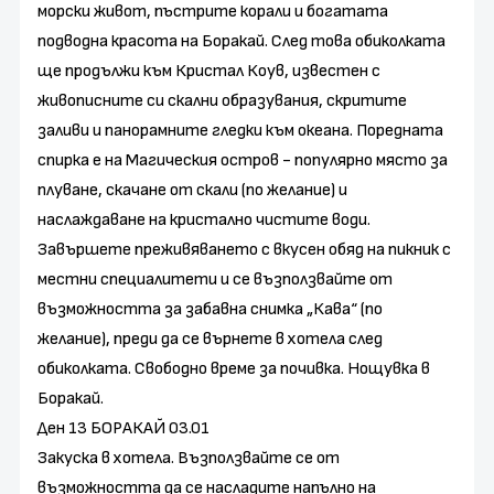
морски живот, пъстрите корали и богатата
подводна красота на Боракай. След това обиколката
ще продължи към Кристал Коув, известен с
живописните си скални образувания, скритите
заливи и панорамните гледки към океана. Поредната
спирка е на Магическия остров - популярно място за
плуване, скачане от скали (по желание) и
наслаждаване на кристално чистите води.
Завършете преживяването с вкусен обяд на пикник с
местни специалитети и се възползвайте от
възможността за забавна снимка „Кава“ (по
желание), преди да се върнете в хотела след
обиколката. Свободно време за почивка. Нощувка в
Боракай.
Ден 13 БОРАКАЙ 03.01
Закуска в хотела. Възползвайте се от
възможността да се насладите напълно на