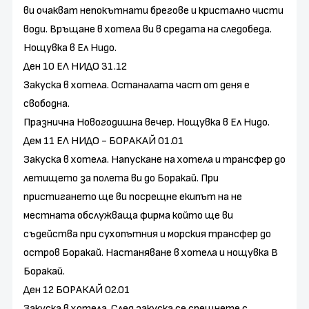
ви очакват непокътнати брегове и кристално чисти
води. Връщане в хотела ви в средата на следобеда.
Нощувка в Ел Нидо.
Ден 10 ЕЛ НИДО 31.12
Закуска в хотела. Останалата част от деня е
свободна.
Празнична Новогодишна вечер. Нощувка в Ел Нидо.
Дем 11 ЕЛ НИДО - БОРАКАЙ 01.01
Закуска в хотела. Напускане на хотела и трансфер до
летището за полета ви до Боракай. При
пристигането ще ви посрещне екипът на не
местната обслужваща фирма който ще ви
съдейства при сухопътния и морския трансфер до
остров Боракай. Настаняване в хотела и нощувка В
Боракай.
Ден 12 БОРАКАЙ 02.01
Закуска в хотела. След закуска се срещнете с