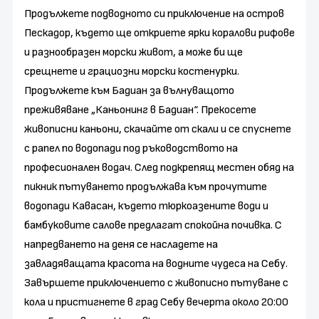
Продължете подводното си приключение на остров
Пескадор, където ще откриете ярки коралови рифове
и разнообразен морски живот, а може би ще
срещнете и грациозни морски костенурки.
Продължете към Бадиан за вълнуващото
преживяване „Каньонинг в Бадиан“. Прекосете
живописни каньони, скачайте от скали и се спуснете
с рапел по водопади под ръководството на
професионален водач. След подкрепящ местен обяд на
пикник пътуването продължава към прочутите
водопади Кавасан, където тюркоазените води и
бамбуковите салове предлагат спокойна почивка. С
напредването на деня се насладете на
завладяващата красота на водните чудеса на Себу.
Завършете приключението с живописно пътуване с
кола и пристигнете в град Себу вечерта около 20:00