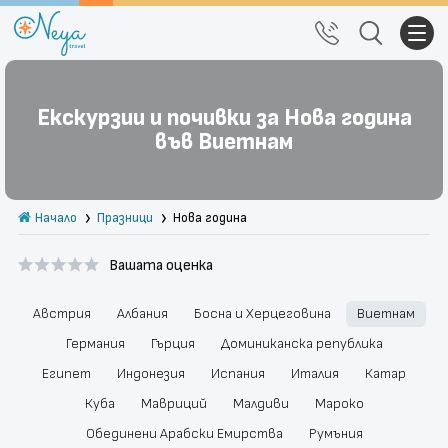
Почивки
Екскурзии и почивки за Нова година
Екскурзии
във Виетнам
Тръгване от Варна
Начало
Празници
Нова година
Екзотика
Вашата оценка
Почивки в България
Круизи
Австрия
Албания
Босна и Херцеговина
Виетнам
Германия
Гърция
Доминиканска република
Празници
Египет
Индонезия
Испания
Италия
Катар
Куба
Мавриций
Малдиви
Мароко
За нас
Правила за сайта
Обединени Арабски Емирства
Румъния
Политика за
Блог