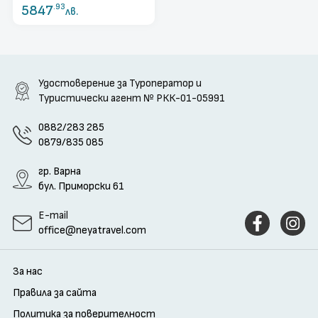
5847
.93
лв.
Удостоверение за Туроператор и
Туристически агент
№ РКК-01-05991
0882/283 285
0879/835 085
гр. Варна
бул. Приморски 61
E-mail
office@neyatravel.com
За нас
Правила за сайта
Политика за поверителност