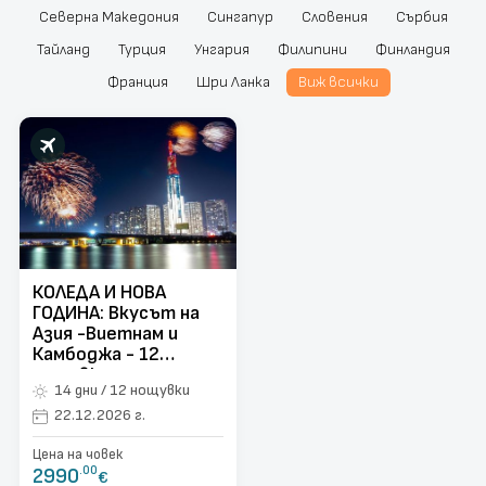
Северна Македония
Сингапур
Словения
Сърбия
поверителност
Контакти
Тайланд
Турция
Унгария
Филипини
Финландия
Франция
Шри Ланка
Виж всички
Запитване
КОЛЕДА И НОВА
ГОДИНА: Вкусът на
Азия -Виетнам и
Камбоджа - 12
нощувки
14 дни / 12 нощувки
22.12.2026 г.
Цена на човек
2990
.00
€