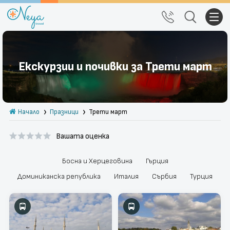
Почивки
Екскурзии и почивки за Трети март
Екскурзии
Тръгване от Варна
Начало
Празници
Трети март
Екзотика
Вашата оценка
Почивки в България
Круизи
Босна и Херцеговина
Гърция
Доминиканска република
Италия
Сърбия
Турция
Празници
За нас
Правила за сайта
Политика за
Блог