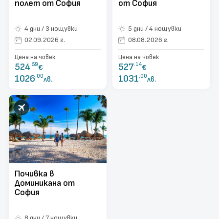
полет от София
от София
4 дни / 3 нощувки
5 дни / 4 нощувки
02.09.2026 г.
08.08.2026 г.
Цена на човек
Цена на човек
524
.59
527
.14
€
€
1026
.00
1031
.00
лв.
лв.
Почивка в
Доминикана от
София
8 дни / 7 нощувки