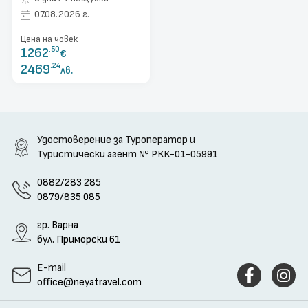
07.08.2026 г.
Цена на човек
1262
.50
€
2469
.24
лв.
Удостоверение за Туроператор и
Туристически агент
№ РКК-01-05991
0882/283 285
0879/835 085
гр. Варна
бул. Приморски 61
E-mail
office@neyatravel.com