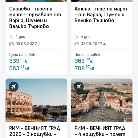
Сараево - трети
Атина - трети март
март - тръгване от
- от Варна, Шумен и
Варна, Шумен и
Велико Търново
Велико Търново
4 дни
4 дни
03.03.2027 г.
03.03.2027 г.
Цена на човек
Цена на човек
339
.00
363
.00
€
€
663
.03
709
.97
лв.
лв.
РИМ - ВЕЧНИЯТ ГРАД
РИМ - ВЕЧНИЯТ ГРАД
2026 - 3 нощувки -
- 4 нощувки - полет