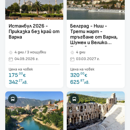
поверителност
Контакти
Истанбул 2026 -
Белград - Ниш -
Запитване
Приказка без край от
Трети март -
Варна
тръгване от Варна,
Шумен и Велико
Търново
4 дни / 3 нощувки
4 дни
04.09.2026 г.
03.03.2027 г.
Цена на човек
Цена на човек
175
.00
320
.00
€
€
342
.27
625
.87
лв.
лв.