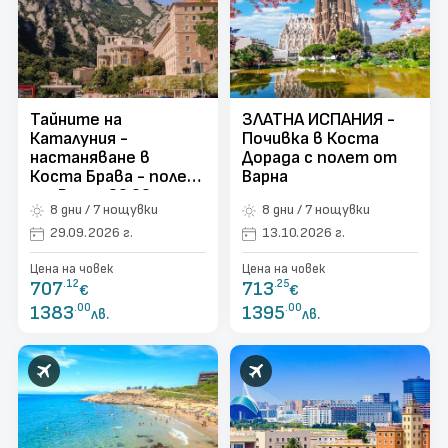
поверителност
Контакти
Запитване
Тайните на
ЗЛАТНА ИСПАНИЯ -
Каталуния -
Почивка в Коста
настаняване в
Дорада с полет от
Коста Брава - полет
Варна
от Варна 29.09 и
8 дни / 7 нощувки
8 дни / 7 нощувки
13.10
29.09.2026 г.
13.10.2026 г.
Цена на човек
Цена на човек
707
.12
713
.25
€
€
1383
.00
1395
.00
лв.
лв.