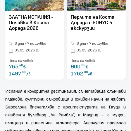
ЗЛАТНА ИСПАНИЯ -
Перлите на Коста
Почивка в Коста
Дорада с БОНУС 5
Дорада 2026
екскурзии
8 дни / 7 нощувки
8 дни / 7 нощувки
05.09.2026 г.
05.09.2026 г.
Цена на човек
Цена на човек
765
.40
900
.90
€
€
1497
.00
1762
.00
лв.
лв.
Испания е колоритна дестинация, съчетаваща слънчеви
плажове, културни съкровища и оживен начин на живот.
Барселона впечатлява с архитектурата на Гауди и
оживения булевард „Ла Рамбла“, а Мадрид – с музеи,
площади и динамична атмосфера. Андалусия предлага
мавритански дворци и страстно фламенко, докато Коста