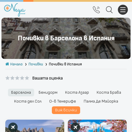
Почивки
Почивки в Барселона в Испания
Екскурзии
Тръгване от Варна
Начало
Почивки
Почивки в Испания
Екзотика
Вашата оценка
Почивки в България
Круизи
Барселона
Бенидорм
Коста Азаар
Коста Брава
Коста дел Сол
О-в Тенерифе
Палма Де Майорка
Празници
Виж всички
За нас
Правила за сайта
Политика за
Блог