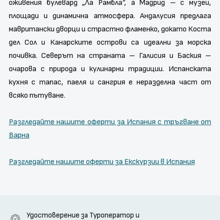
оживения булевард „Ла Рамбла“, а Мадрид – с музеи,
площади и динамична атмосфера. Андалусия предлага
мавритански дворци и страстно фламенко, докато Коста
дел Сол и Канарските острови са идеални за морска
почивка. Северът на страната – Галисия и Баския –
очарова с природа и кулинарни традиции. Испанската
кухня с тапас, паеля и сангрия е неразделна част от
всяко пътуване.
Разгледайте нашите оферти за Испания с тръгване от
Варна
Разгледайте нашите оферти за Екскурзии в Испания
Удостоверение за Туроператор и