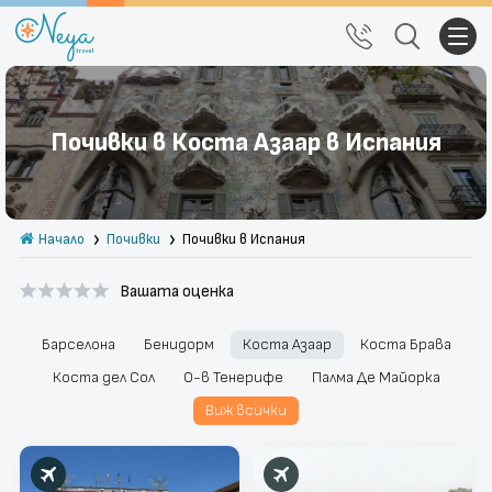
Почивки
Почивки в Коста Азаар в Испания
Екскурзии
Тръгване от Варна
Начало
Почивки
Почивки в Испания
Екзотика
Вашата оценка
Почивки в България
Круизи
Барселона
Бенидорм
Коста Азаар
Коста Брава
Коста дел Сол
О-в Тенерифе
Палма Де Майорка
Празници
Виж всички
За нас
Правила за сайта
Политика за
Блог