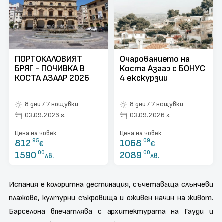
поверителност
Контакти
Запитване
ПОРТОКАЛОВИЯТ
Очарованието на
БРЯГ - ПОЧИВКА В
Коста Азаар с БОНУС
КОСТА АЗААР 2026
4 екскурзии
8 дни / 7 нощувки
8 дни / 7 нощувки
03.09.2026 г.
03.09.2026 г.
Цена на човек
Цена на човек
812
.95
1068
.09
€
€
1590
.00
2089
.00
лв.
лв.
Испания е колоритна дестинация, съчетаваща слънчеви
плажове, културни съкровища и оживен начин на живот.
Барселона впечатлява с архитектурата на Гауди и