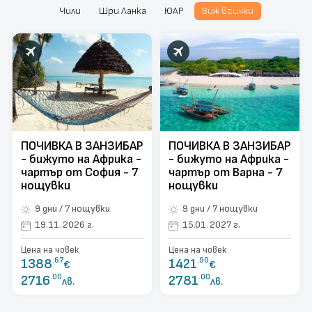
Чили
Шри Ланка
ЮАР
Виж всички
поверителност
Контакти
Запитване
ПОЧИВКА В ЗАНЗИБАР
ПОЧИВКА В ЗАНЗИБАР
- бижуто на Африка -
- бижуто на Африка -
чартър от София - 7
чартър от Варна - 7
нощувки
нощувки
9 дни / 7 нощувки
9 дни / 7 нощувки
19.11.2026 г.
15.01.2027 г.
Цена на човек
Цена на човек
1388
.67
1421
.90
€
€
2716
.00
2781
.00
лв.
лв.