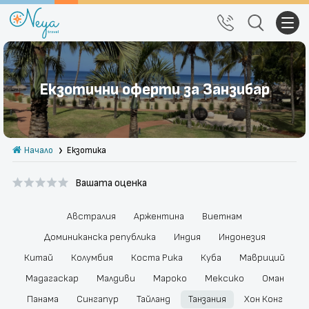
Почивки
Екзотични оферти за Занзибар
Екскурзии
Тръгване от Варна
Начало
Екзотика
Екзотика
Вашата оценка
Почивки в България
Круизи
Австралия
Аржентина
Виетнам
Доминиканска република
Индия
Индонезия
Празници
Китай
Колумбия
Коста Рика
Куба
Мавриций
Мадагаскар
Малдиви
Мароко
Мексико
Оман
За нас
Правила за сайта
Панама
Сингапур
Тайланд
Танзания
Хон Конг
Политика за
Блог