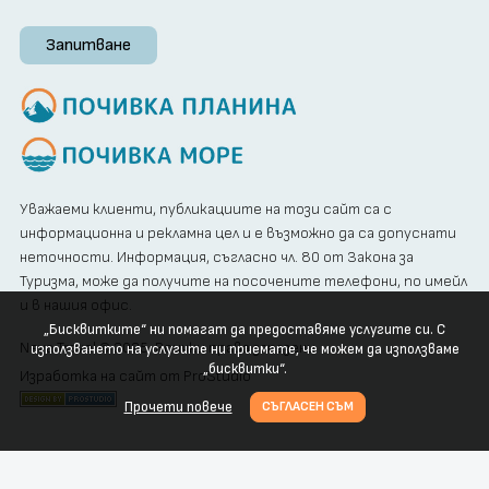
Запитване
Уважаеми клиенти, публикациите на този сайт са с
информационна и рекламна цел и е възможно да са допуснати
неточности. Информация, съгласно чл. 80 от Закона за
Туризма, може да получите на посочените телефони, по имейл
и в нашия офис.
„Бисквитките“ ни помагат да предоставяме услугите си. С
Neya Travel © 2025. Всички права запазени
използването на услугите ни приемате, че можем да използваме
„бисквитки“.
Изработка на сайт от ProStudio
Прочети повече
СЪГЛАСЕН СЪМ