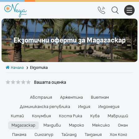
Почивки
Екзотични оферти за Мадагаскар
Екскурзии
Тръгване от Варна
Начало
Екзотика
Екзотика
Вашата оценка
Почивки в България
Круизи
Австралия
Аржентина
Виетнам
Доминиканска република
Индия
Индонезия
Празници
Китай
Колумбия
Коста Рика
Куба
Мавриций
Мадагаскар
Малдиви
Мароко
Мексико
Оман
За нас
Правила за сайта
Панама
Сингапур
Тайланд
Танзания
Хон Конг
Политика за
Блог