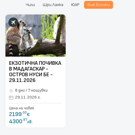
Чили
Шри Ланка
ЮАР
Виж всички
поверителност
Контакти
Запитване
ЕКЗОТИЧНА ПОЧИВКА
В МАДАГАСКАР -
ОСТРОВ НУСИ БЕ -
29.11.2026
8 дни / 7 нощувки
29.11.2026 г.
Цена на човек
2199
.00
€
4300
.87
лв.