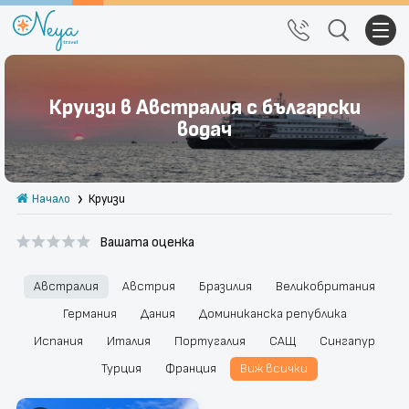
Почивки
Круизи в Австралия с български
Екскурзии
водач
Тръгване от Варна
Начало
Круизи
Екзотика
Вашата оценка
Почивки в България
Круизи
Австралия
Австрия
Бразилия
Великобритания
Германия
Дания
Доминиканска република
Празници
Испания
Италия
Португалия
САЩ
Сингапур
Турция
Франция
Виж всички
За нас
Правила за сайта
Политика за
Блог