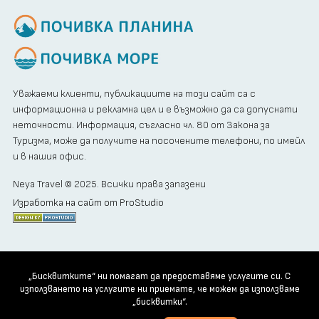
Уважаеми клиенти, публикациите на този сайт са с
информационна и рекламна цел и е възможно да са допуснати
неточности. Информация, съгласно чл. 80 от Закона за
Туризма, може да получите на посочените телефони, по имейл
и в нашия офис.
Neya Travel © 2025. Всички права запазени
Изработка на сайт от ProStudio
„Бисквитките“ ни помагат да предоставяме услугите си. С
използването на услугите ни приемате, че можем да използваме
„бисквитки“.