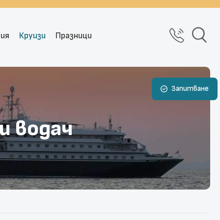
рия
Круизи
Празници
Запитване
и водач