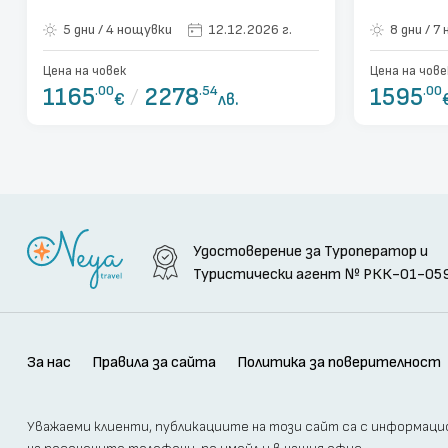
12.06.20
5 дни / 4 нощувки
12.12.2026 г.
8 д
Цена на човек
Цена на чове
1165
.00
/
2278
.54
1595
.00
€
лв.
Удостоверение за Туроператор и
Туристически агент
№ РКК-01-05
За нас
Правила за сайта
Политика за поверителност
Уважаеми клиенти, публикациите на този сайт са с информацион