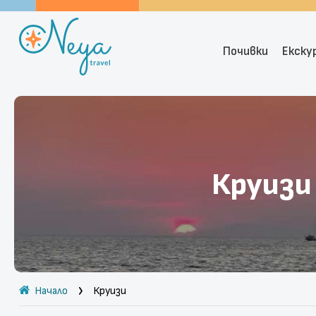
Почивки
Екску
Круизи
Начало
Круизи