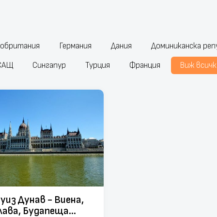
кобритания
Германия
Дания
Доминиканска реп
САЩ
Сингапур
Турция
Франция
Виж всичк
уиз Дунав - Виена,
ава, Будапеща