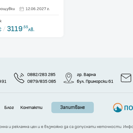
27 и 04.09.2027
ни / 7 нощувки
12.06.2027 г.
к
/
3119
.55
€
лв.
0882/283 285
гр. Варна
991
0879/835 085
бул. Приморски 61
Запитване
Блог
Контакти
на и рекламна цел и е възможно да са допуснати неточности. Информ