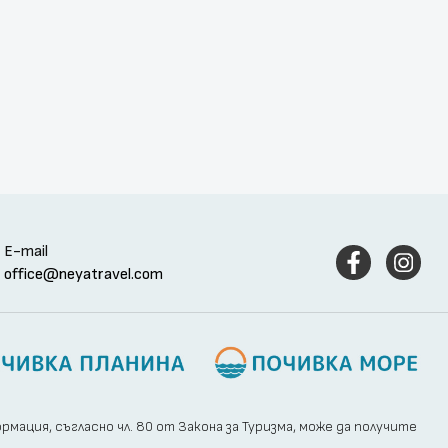
E-mail
office@neyatravel.com
ация, съгласно чл. 80 от Закона за Туризма, може да получите