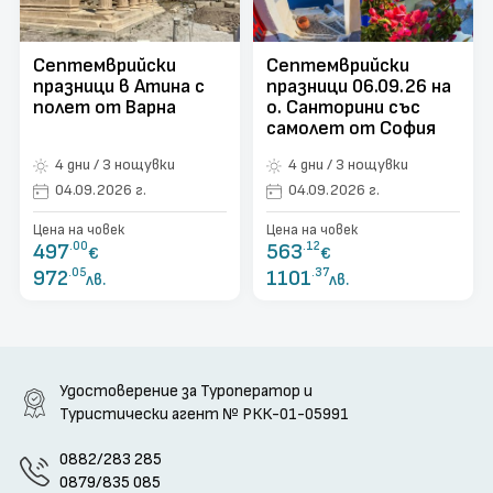
поверителност
Контакти
Септемврийски
Септемврийски
празници в Атина с
празници 06.09.26 на
Запитване
полет от Варна
о. Санторини със
самолет от София
4 дни / 3 нощувки
4 дни / 3 нощувки
04.09.2026 г.
04.09.2026 г.
Цена на човек
Цена на човек
497
.00
563
.12
€
€
972
.05
1101
.37
лв.
лв.
Удостоверение за Туроператор и
Туристически агент
№ РКК-01-05991
0882/283 285
0879/835 085