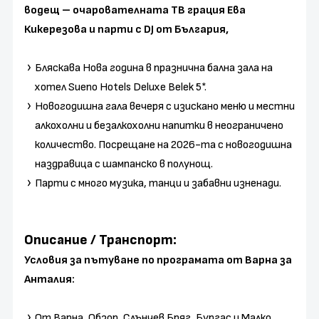
водещ – очарователната ТВ грация Ева
Кикерезова и парти с DJ от България,
Бляскава Нова година в празнична бална зала на
хотел Sueno Hotels Deluxe Belek 5*.
Новогодишна гала вечеря с изискано меню и местни
алкохолни и безалкохолни напитки в неограничено
количество. Посрещане на 2026-та с новогодишна
наздравица с шампанско в полунощ.
Парти с много музика, танци и забавни изненади.
Описание / Транспорт:
Условия за пътуване по програмата от Варна за
Анталия:
От Варна, Обзор, Слънчев Бряг, Бургас и Малко