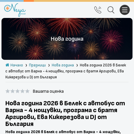
Почивки
Нова година
Екскурзии
Тръгване от Варна
Начало
Празници
Нова година
Нова година 2026 в Белек
Екзотика
с автобус от Варна - 4 нощувки, програма с братя Аргирови, Ева
Кикерезова и DJ от България
Почивки в България
Вашата оценка
Круизи
Нова година 2026 в Белек с автобус от
Празници
Варна - 4 нощувки, програма с братя
Аргирови, Ева Кикерезова и DJ от
България
За нас
Правила за сайта
Нова година 2026 в Белек с автобус от Варна - 4 нощувки,
Политика за
Блог