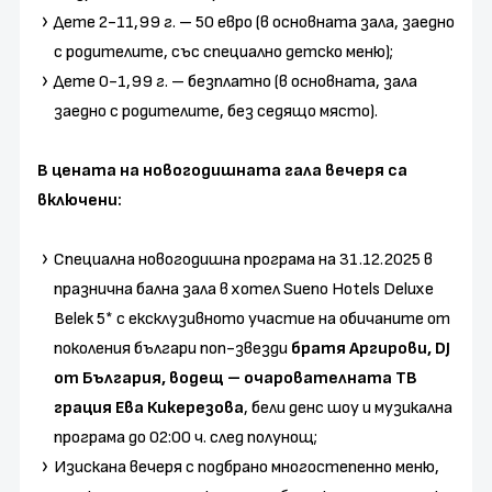
Дете 2-11,99 г. – 50 евро (в основната зала, заедно
с родителите, със специално детско меню);
Дете 0-1,99 г. – безплатно (в основната, зала
заедно с родителите, без седящо място).
В цената на новогодишната гала вечеря са
включени:
Специална новогодишна програма на 31.12.2025 в
празнична бална зала в хотел Sueno Hotels Deluxe
Belek 5* с ексклузивното участие на обичаните от
поколения българи поп-звезди
братя Аргирови, DJ
от България, водещ – очарователната ТВ
грация Ева Кикерезова
, бели денс шоу и музикална
програма до 02:00 ч. след полунощ;
Изискана вечеря с подбрано многостепенно меню,