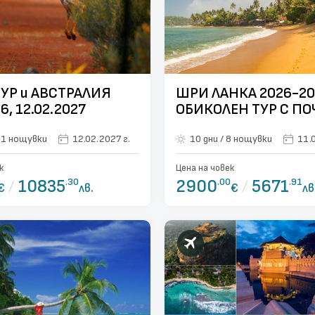
УР и АВСТРАЛИЯ
ШРИ ЛАНКА 2026-20
6, 12.02.2027
ОБИКОЛЕН ТУР С ПО
8 НОЩУВКИ, 10 ДНИ 
5 дни / 11 нощувки
12.02.2027 г.
10 дни / 8 нощувки
11.
ПЕРИОД: 22.10.2026 
15.04.2027
к
Цена на човек
/
10835
.30
2900
.00
/
5671
.91
€
лв.
€
лв