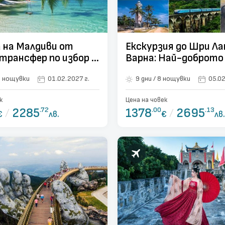
 на Малдиви от
Екскурзия до Шри Ла
 трансфер по избор -
Варна: Най-доброто
ки
Ланка - 8 нощувки
0 дни / 9 нощувки
01.02.2027 г.
9 дни / 8 нощувки
05.02
к
Цена на човек
/
2285
.72
1378
.00
/
2695
.13
€
лв.
€
лв.