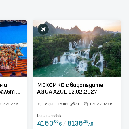
я и
МЕКСИКО с водопадите
валът в
AGUA AZUL 12.02.2027
е
.02.2027 г.
18 дни / 15 нощувки
12.02.2027 г.
енос
Цена на човек
4160
.00
/
8136
.25
€
лв.