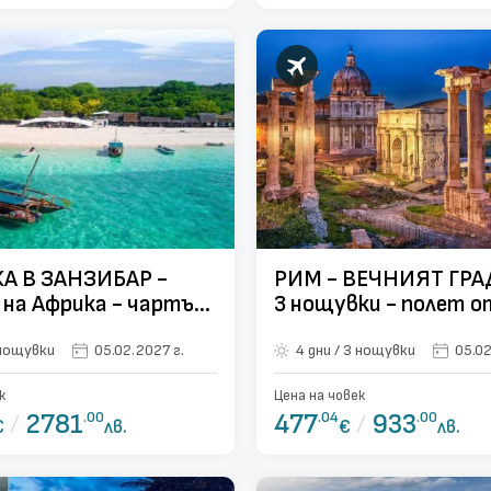
А В ЗАНЗИБАР -
РИМ - ВЕЧНИЯТ ГРАД
на Африка - чартър
3 нощувки - по
а - 7 нощувки
ни / 7 нощувки
05.02.2027 г.
4 дни / 3 нощувки
05.02
к
Цена на човек
/
2781
.00
477
.04
/
933
.00
€
лв.
€
лв.