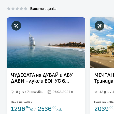
Вашата оценка
ЧУДЕСАТА на ДУБАЙ и АБУ
МЕЧТАНА
ДАБИ - лукс и БОНУС 6
Тринида
екскурзии и всички входни
Варадер
8 дни / 7 нощувки
26.02.2027 г.
1
такси - от Варна
Цена на човек
Цена на чове
1296
.64
/
2536
.00
2039
.00
€
лв.