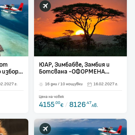
 от
ЮАР, Зимбабве, Замбия и
 избор -
Ботсвана -ОФОРМЕНА
ГРУПА! 16.02.2027
02.2027 г.
16 дни / 10 нощувки
16.02.2027 г.
Цена на човек
4155
.00
/
8126
.47
€
лв.