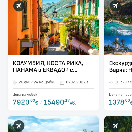
КОЛУМБИЯ, КОСТА РИКА,
Екскурз
ПАНАМА и ЕКВАДОР с
Варна: 
островите ГАЛАПАГОС
Ланка -
26 дни / 24 нощувки
07.02.2027 г.
1
-ОФОРМЕНА ГРУПА!
07.02.2027
Цена на човек
Цена на чове
7920
.00
/
15490
.17
1378
.00
€
лв.