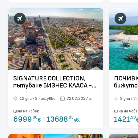
SIGNATURE COLLECTION,
ПОЧИВК
пътуване БИЗНЕС КЛАСА -
бижуто 
Екскурзия в МЕКСИКО -
от Варн
12 дни / 9 нощувки
22.02.2027 г.
9 д
Двете перли на Мексико -
Мексико Сити и Канкун!
Цена на човек
Цена на чове
ПОЛЕТ ОТ ВАРНА!
6999
.00
/
13688
.85
1421
.90
€
лв.