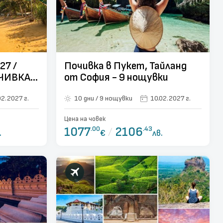
27 /
Почивка в Пукет, Тайланд
ЧИВКА -
от София - 9 нощувки
/
02.2027 г.
10 дни / 9 нощувки
10.02.2027 г.
-
Цена на човек
1077
.00
/
2106
.43
.
€
лв.