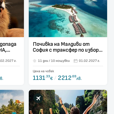
допада
Почивка на Малдиви от
НА,
София с трансфер по избор -
ЕНА
10 нощувки
.02.2027 г.
11 дни / 10 нощувки
01.02.2027 г.
Цена на човек
1131
.33
/
2212
.69
в.
€
лв.