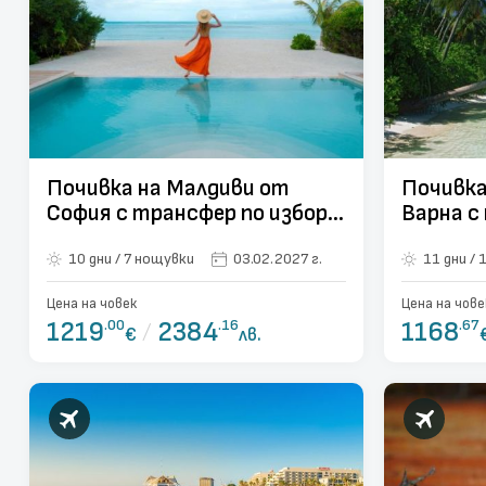
Почивка на Малдиви от
Почивка
София с трансфер по избор -
Варна с
индивидуална програма
10 нощу
10 дни / 7 нощувки
03.02.2027 г.
1
Цена на човек
Цена на чове
1219
.00
/
2384
.16
1168
.67
€
лв.