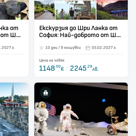
нка от
Екскурзия до Шри Ланка от
 от Шри
София: Най-доброто от Шри
Ланка - 9 нощувки
.2027 г.
10 дни / 9 нощувки
05.02.2027 г.
Цена на човек
1148
.00
/
2245
.29
€
лв.