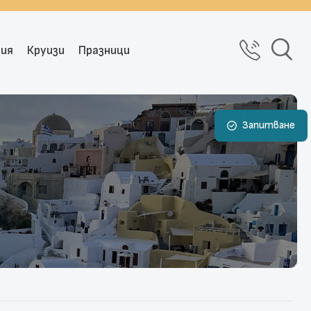
рия
Круизи
Празници
Запитване