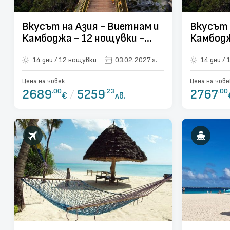
Вкусът на Азия - Виетнам и
Вкусът 
Камбоджа - 12 нощувки -
Камбодж
полет от София
полет о
14 дни / 12 нощувки
03.02.2027 г.
1
Цена на човек
Цена на чове
2689
.00
/
5259
.23
2767
.00
€
лв.