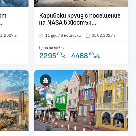
от
Карибски круиз с посещение
на NASA в Хюстън
05.02.2027
2.2027 г.
11 дни / 9 нощувки
05.02.2027 г.
Цена на човек
2295
.00
/
4488
.63
€
лв.