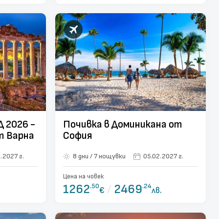
 2026 -
Почивка в Доминикана от
лет от Варна
София
.2027 г.
8 дни / 7 нощувки
05.02.2027 г.
Цена на човек
1262
.50
/
2469
.24
€
лв.