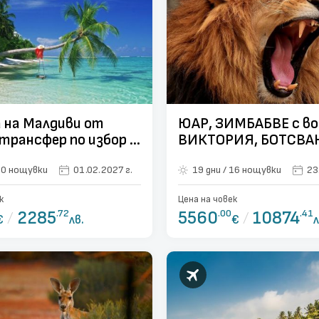
 на Малдиви от
ЮАР, ЗИМБАБВЕ с во
 трансфер по избор -
ВИКТОРИЯ, БОТСВА
вки
НАМИБИЯ - ОФОРМ
1 дни / 10 нощувки
01.02.2027 г.
19 дни / 16 нощувки
23
ГРУПА 23.02.2027
к
Цена на човек
/
2285
.72
5560
.00
/
10874
.41
€
лв.
€
л