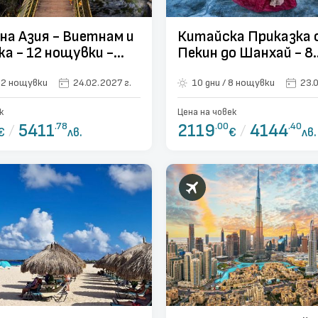
на Азия - Виетнам и
Китайска Приказка 
а - 12 нощувки -
Пекин до Шанхай - 8
т Варна
нощувки
4 дни / 12 нощувки
24.02.2027 г.
10 дни / 8 нощувки
23.0
к
Цена на човек
/
5411
.78
2119
.00
/
4144
.40
€
лв.
€
лв.