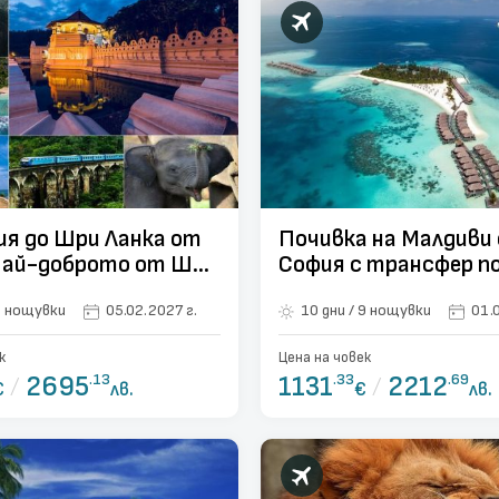
ия до Шри Ланка от
Почивка на Малдиви
Най-доброто от Шри
София с трансфер по
 9 нощувки
9 нощувки
0 дни / 9 нощувки
05.02.2027 г.
10 дни / 9 нощувки
01.
к
Цена на човек
/
2695
.13
1131
.33
/
2212
.69
€
лв.
€
лв.