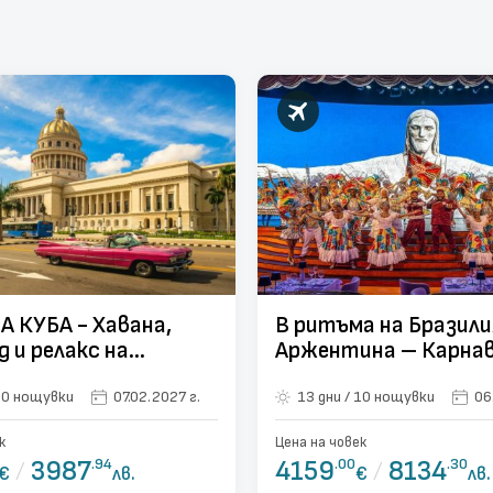
 КУБА - Хавана,
В ритъма на Бразили
д и релакс на
Аржентина – Карна
о - 10 нощувки
Рио 2027, водопадит
2 дни / 10 нощувки
07.02.2027 г.
13 дни / 10 нощувки
06
Игуасу и танго в Бу
Айрес
к
Цена на човек
/
3987
.94
4159
.00
/
8134
.30
€
лв.
€
лв.