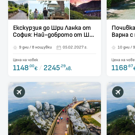
Екскурзия до Шри Ланка от
Почивка
София: Най-доброто от Шри
Варна с
Ланка - 8 нощувки
9 нощув
9 дни / 8 нощувки
05.02.2027 г.
1
Цена на човек
Цена на чове
1148
.00
/
2245
.29
1168
.67
€
лв.