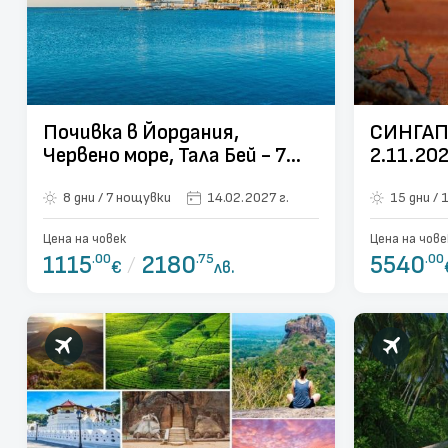
Почивка в Йордания,
СИНГАП
Червено море, Тала Бей - 7
2.11.202
нощувки - с включено
8 дни / 7 нощувки
14.02.2027 г.
1
посещение на Петра и Вади
Рум - с директен полет от
Цена на човек
Цена на чове
София!
1115
.00
/
2180
.75
5540
.00
€
лв.