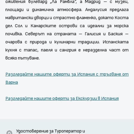
оживения булевард „Ла Рамбла“, а Мадрид – с музеи,
площади и динамична атмосфера. Андалусия предлага
мавритански дворци и страстно фламенко, докато Коста
дел Сол и Канарските острови са идеални за морска
почивка. Северът на страната – Галисия и Баския –
очарова с природа и кулинарни традиции. Испанската
кухня с тапас, паеля и сангрия е неразделна част от
всяко пътуване.
Разгледайте нашите оферти за Испания с тръгване от
Варна
Разгледайте нашите оферти за Екскурзии в Испания
Удостоверение за Туроператор и