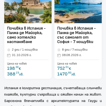
поверителност
Контакти
Запитване
Почивка в Испания -
Почивка в Испания -
Палма де Майорка,
Палма де Майорка,
само хотелско
със самолет от
настаняване
София - 7 нощувки
2 дни / 1 нощувка
8 дни / 7 нощувки
31.10.2026 г.
08.08.2026 г.
Цена на човек
Цена на човек
198
.50
752
.01
€
€
388
.23
1470
.80
лв.
лв.
Испания е колоритна дестинация, съчетаваща слънчеви
плажове, културни съкровища и оживен начин на живот.
Барселона впечатлява с архитектурата на Гауди и