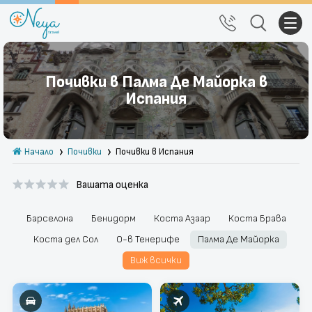
Почивки
Почивки в Палма Де Майорка в
Екскурзии
Испания
Тръгване от Варна
Начало
Почивки
Почивки в Испания
Екзотика
Вашата оценка
Почивки в България
Круизи
Барселона
Бенидорм
Коста Азаар
Коста Брава
Коста дел Сол
О-в Тенерифе
Палма Де Майорка
Празници
Виж всички
За нас
Правила за сайта
Политика за
Блог