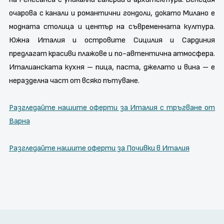
очарова с канали и романтични гондоли, докато Милано е
модната столица и център на съвременната култура.
Южна Италия и островите Сицилия и Сардиния
предлагат красиви плажове и по-автентична атмосфера.
Италианската кухня – пица, паста, джелато и вина – е
неразделна част от всяко пътуване.
Разгледайте нашите оферти за Италия с тръгване от
Варна
Разгледайте нашите оферти за Почивки в Италия