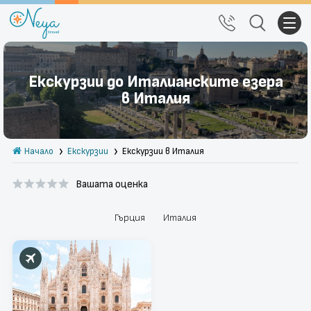
Почивки
Екскурзии до Италианските езера
Екскурзии
в Италия
Тръгване от Варна
Начало
Екскурзии
Екскурзии в Италия
Екзотика
Вашата оценка
Почивки в България
Круизи
Гърция
Италия
Празници
За нас
Правила за сайта
Политика за
Блог