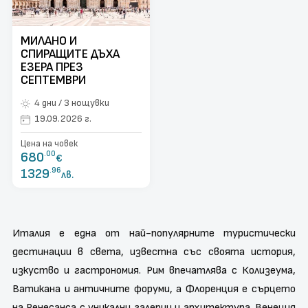
поверителност
Контакти
МИЛАНО И
СПИРАЩИТЕ ДЪХА
Запитване
ЕЗЕРА ПРЕЗ
СЕПТЕМВРИ
4 дни / 3 нощувки
19.09.2026 г.
Цена на човек
680
.00
€
1329
.96
лв.
Италия е една от най-популярните туристически
дестинации в света, известна със своята история,
изкуство и гастрономия. Рим впечатлява с Колизеума,
Ватикана и античните форуми, а Флоренция е сърцето
на Ренесанса с уникални галерии и архитектура. Венеция