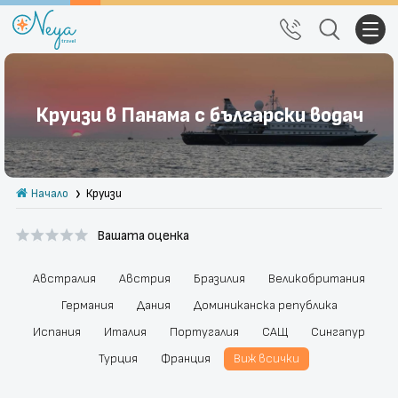
Почивки
Круизи в Панама с български водач
Екскурзии
Тръгване от Варна
Начало
Круизи
Екзотика
Вашата оценка
Почивки в България
Круизи
Австралия
Австрия
Бразилия
Великобритания
Германия
Дания
Доминиканска република
Празници
Испания
Италия
Португалия
САЩ
Сингапур
Турция
Франция
Виж всички
За нас
Правила за сайта
Политика за
Блог