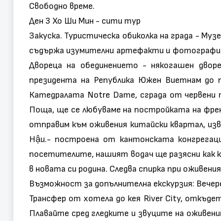
Свободно време.
Ден 3 Хо Ши Мин - сити тур
Закуска. Туристическа обиколка на града - М
съдържа изумителни артефакти и фотографии,
Двореца на обединението - някогашен двор
президента на Република Южен Виетнам до п
Катедралата Notre Dame, сграда от червени 
Поща, ще се любуваме на постройката на френ
отправим към оживения китайски квартал, из
Hậu.- построена от кантонската конгрегац
посетителите, нашият водач ще разясни как к
в новата си родина. Следва спирка при оживени
Възможност за допълнителна екскурзия: Вечер
Трансфер от хотела до кея River City, откъде
Плавайте сред гледките и звуците на оживе