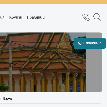
рия
Круизи
Празници
Запитване
от Варна