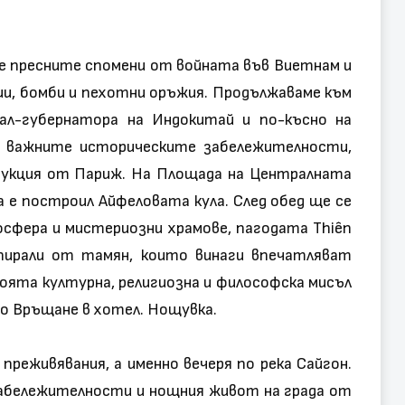
ще пресните спомени от войната във Виетнам и
и, бомби и пехотни оръжия. Продължаваме към
ал-губернатора на Индокитай и по-късно на
й- важните историческите забележителности,
трукция от Париж. На Площада на Централната
 е построил Айфеловата кула. След обед ще се
сфера и мистериозни храмове, пагодата Thiên
пирали от тамян, които винаги впечатляват
оята културна, религиозна и философска мисъл
дро Връщане в хотел. Нощувка.
преживявания, а именно вечеря по река Сайгон.
абележителности и нощния живот на града от