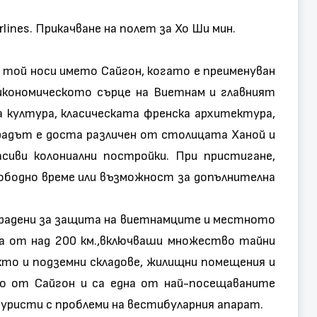
lines. Прикачване на полет за Хо Ши мин.
. той носи името Сайгон, когато е преименуван
икономическото сърце на Виетнам и главният
 култура, класическата френска архитектура,
Градът е доста различен от столицата Ханой и
сиви колониални постройки. При пристигане,
ободно време или възможност за допълнителна
зградени за защита на виетнамците и местното
на от над 200 км.,включваши множество тайни
акто и подземни складове, жилищни помещения и
но от Сайгон и са една от най-посещаваните
уристи с проблеми на вестибуларния апарат.