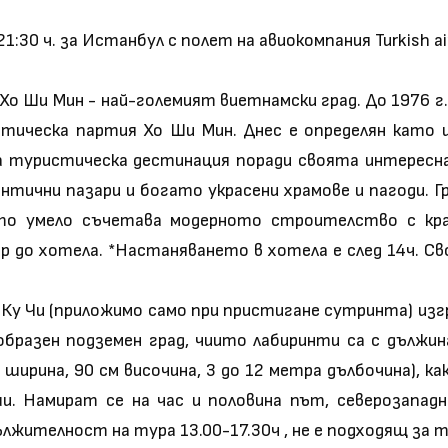
30 ч. за Истанбул с полет на авиокомпания Turkish air
Хо Ши Мин - най-големият виетнамски град. До 1976 г
стическа партия Хо Ши Мин. Днес е определян като 
а туристическа дестинация поради своята интересна
ентични пазари и богато украсени храмове и пагоди. 
йто умело съчетава модерното строителство с кра
 до хотела. *Настаняването в хотела е след 14ч. Св
 Ку Чи (приложимо само при пристигане сутринта) и
образен подземен град, чиито лабиринти са с дължи
 ширина, 90 см височина, 3 до 12 метра дълбочина), к
и. Намират се на час и половина път, северозапад
ителност на тура 13.00-17.30ч , не е подходящ за т