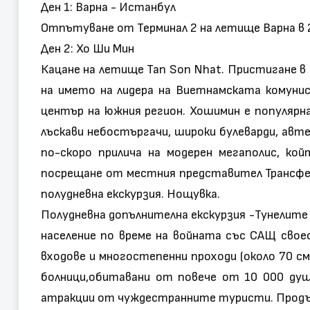
Ден 1: Варна - Истанбул
Отпътуване от Терминал 2 на летище Варна в 21:
Ден 2: Хо Ши Мин
Кацане на летище Tan Son Nhat. Пристигане в 
на името на лидера на Виетнамската комуни
център на южния регион. Хошимин е популярн
лъскави небостъргачи, широки булеварди, авт
по-скоро прилича на модерен мегаполис, ко
посрещане от местния представител Трансфер
полудневна екскурзия. Нощувка.
Полудневна допълнителна екскурзия -Тунелите
население по време на войната със САЩ свое
входове и многостепенни проходи (около 70 см
болници,обитавани от повече от 10 000 душ
атракции от чуждестранните туристи. Продълж