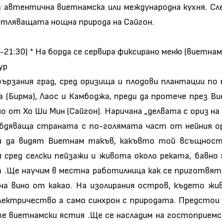
 автентична виетнамска или международна кухня. Сле
чатляващата нощна природа на Сайгон.
21:30) * На борда се сервира фиксирано меню (виетнамс
ур
бързания град, сред оризища и плодови плантации по
а (Бирма), Лаос и Камбоджа, преди да протече през В
 от Хо Ши Мин (Сайгон). Наричана „делвата с ориз на
бдяваща страната с по-голямата част от нейния ори
 да видят Виетнам такъв, какъвто той всъщност 
 сред селски пейзажи и живота около реката, бавно 
m .Ще научим в местна работилница как се приготвят 
а вино от какао. На изолирания остров, където жи
електричество а само синхрон с природата. Предстои
те виетнамски ястия .Ще се насладим на гостоприем