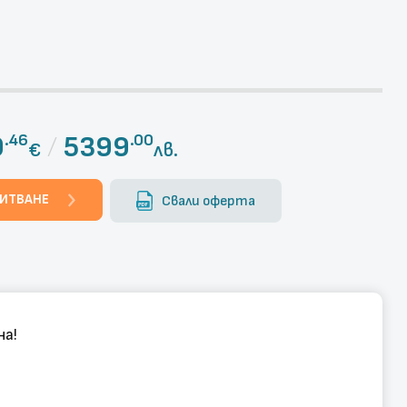
0
/
5399
.46
.00
€
лв.
ПИТВАНЕ
Свали оферта
на!