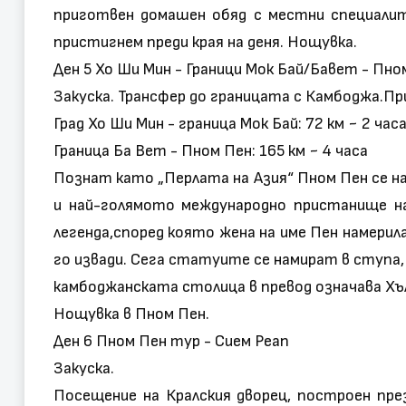
приготвен домашен обяд с местни специалите
пристигнем преди края на деня. Нощувка.
Ден 5 Хо Ши Мин - Граници Мок Бай/Бавет - Пно
Закуска. Трансфер до границата с Камбоджа.Пр
Град Хо Ши Мин - граница Мок Бай: 72 км ~ 2 час
Граница Ба Вет - Пном Пен: 165 км ~ 4 часа
Познат като „Перлата на Азия“ Пном Пен се н
и най-голямото международно пристанище 
легенда,според която жена на име Пен намерил
го извади. Сега статуите се намират в ступа, 
камбоджанската столица в превод означава Хъл
Нощувка в Пном Пен.
Ден 6 Пном Пен тур - Сием Реап
Закуска.
Посещение на Кралския дворец, построен пре