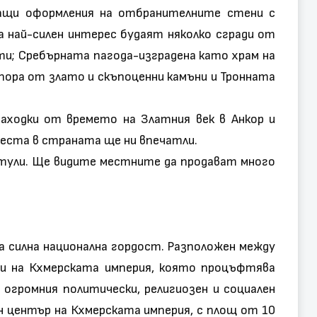
уващи оформления на отбранителните стени с
 а най-силен интерес будаят няколко сгради от
ти; Сребърната пагода-изградена като храм на
пора от злато и скъпоценни камъни и Тронната
аходки от времето на Златния век в Анкор и
еста в страната ще ни впечатли.
антули. Ще видите местните да продават много
а силна национална гордост. Разположен между
ци на Кхмерската империя, която процъфтява
 огромния политически, религиозен и социален
н център на Кхмерската империя, с площ от 10