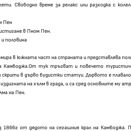
ти. Свободно време за релакс или разходка с коле
м Пен
истигане в Пном Пен.
а и половина
амира в южната част на страната и представлява пол
на Камбоджа.От тук тръгват и повечето туристиче
а скрити в дърво будистки статуи. Дървото е плавало 
издигната на хълм в града, и са сред основните му атр
ма на Пен.
з 1866г oт дядото на сегашния крал на Камбоджа. П