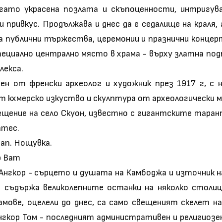
богато украсена позлата и скъпоценности, интриг
и привкус. Продължава и днес да е седалище на краля,
за публични тържества, церемонии и празнични концер
пециално централно място в храма - върху златна под
лекса.
н от френски археолог и художник през 1917 г, с н
 кхмерско изкуство и скулптура от археологически м
осещение на село Скуон, известно с гигантските тар
атес.
ап. Нощувка.
р Ват
 Ангкор - сърцето и душата на Камбоджа и източник н
ор съдържа великолепните останки на няколко столи
ове, оцелели до днес, са само свещеният скелет на
нгкор Том - последният административен и религиозе