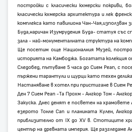
постройки с класически кхмерски покриви, 
класически кхмерска архитектура и лек френск
комплекса като павилиона Чан-Чая,използван 
Буда,наричан Изумрудения Буда- статуя със с
зала - най-монументалната структура на комп
Ще посетим още Националния Музей, построе
историята на Камбоджа. Богатата колекция от
Следобед, пътуване 5 часа до Сием Реап, с п
пържени тарантули и щурци като техен делик
Настаняване в хотел при пристигане в Сием Ре
Ден 7 Сием Реап -Та Прохм - Ангкор Том - Ангко
Закуска. Днес денят е посветен на храмовете
езерото Тонле Сап и планината Кулен, Ангк
приблизително от IX до XV в. Стотиците храм
център на древната империя. Ще разгледаме А