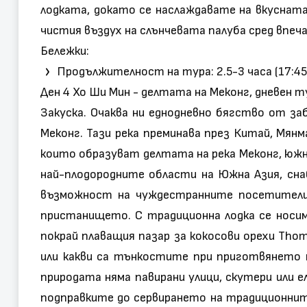
лодката, докато се наслаждавате на вкусната
чистия въздух на слънчевата палуба сред впе
Бележки:
Продължителност на тура: 2.5-3 часа (17:45-
Ден 4 Хо Ши Мин - делтата на Меконг, дневен т
Закуска. Очаква ни еднодневно бягство от за
Меконг. Тази река преминава през Китай, Мянм
които образуват делтата на река Меконг, южно
най-плодородните области на Южна Азия, сна
възможност на чуждестранните посетители
пристанището. С традиционна лодка се носим
покрай плаващия пазар за кокосови орехи Tho
или какви са тънкостите при приготвянето н
природата няма павирани улици, скутери или 
подправките до сервирането на традиционни