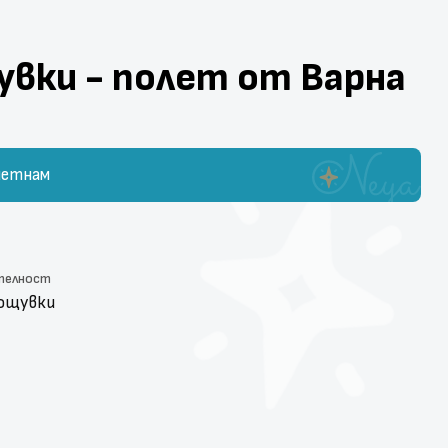
увки - полет от Варна
иетнам
т
телност
нощувки