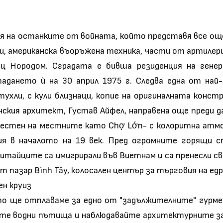
узея на останките от войната, който представя все о
 американска въоръжена техника, части от артилери
ец Нородом. Сградата е бивша резиденция на генер
адането ѝ на 30 април 1975 г. Следва една от на
тухли, с кули близнаци, копие на оригиналната конс
ския архитект, Густав Айфел, направена още преди да
вестен на местните като Chợ Lớn- с колоритна атмо
ия в началото на 19 век. Пред огромните горящи с
итайците са имигрирали във Виетнам и са пренесли св
ят пазар Bình Tây, колосален център за търговия на е
ен круиз
то ще отплаваме за едно от "задължителните" гурме 
ните водни пътища и наблюдавайте архитектурните з