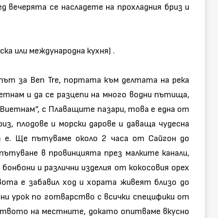
д вечерята се насладете на прохладния бриз и
ка или международна кухня) .
 път за Ben Tre, портата към делтата на река
иетнам и да се разцепи на много водни пътища,
 Виетнам“, с Плаващите пазари, това е една от
з, плодове и морски дарове и даваща чудесна
е. Ще пътуваме около 2 часа от Сайгон до
пътуване в провинцията през малките канали,
бонбони и различни изделия от кокосовия орех
вота е забавил ход и хората живеят близо до
 ни урок по готварство с всички специфики от
ството на местните, докато опитваме вкусно