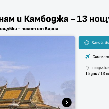
нам и Камбоджа - 13 нощ
нощувки - полет от Варна
Ханой, В
Самоле
Продължи
15 дни / 13 