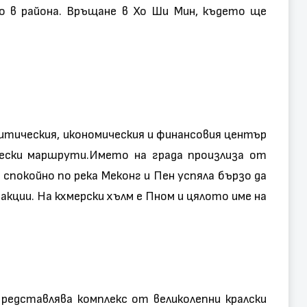
ло в района. Връщане в Хо Ши Мин, където ще
итическия, икономическия и финансовия център
ски маршрути.Името на града произлиза от
спокойно по река Меконг и Пен успяла бързо да
акции. На кхмерски хълм е Пном и цялото име на
редставлява комплекс от великолепни кралски